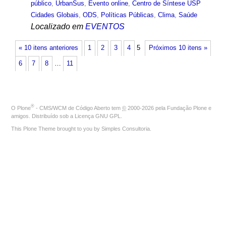
público
,
UrbanSus
,
Evento online
,
Centro de Síntese USP
Cidades Globais
,
ODS
,
Políticas Públicas
,
Clima
,
Saúde
Localizado em
EVENTOS
« 10 itens anteriores
1
2
3
4
5
Próximos 10 itens »
6
7
8
…
11
®
O
Plone
- CMS/WCM de Código Aberto
tem
©
2000-2026 pela
Fundação Plone
e
amigos. Distribuído sob a
Licença GNU GPL
.
This Plone Theme brought to you by
Simples Consultoria
.