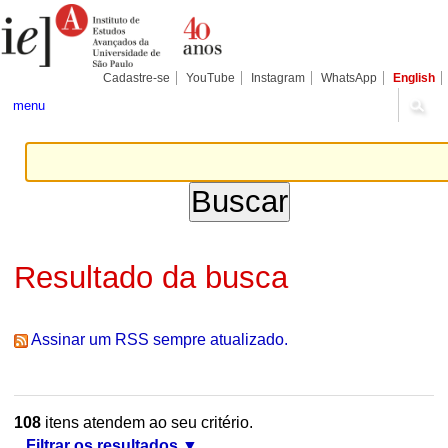
Ir
Ferramentas
Seções
para
Pessoais
o
conteúdo.
|
Cadastre-se
YouTube
Instagram
WhatsApp
English
Ir
para
menu
a
navegação
Resultado da busca
Assinar um RSS sempre atualizado.
108
itens atendem ao seu critério.
Filtrar os resultados