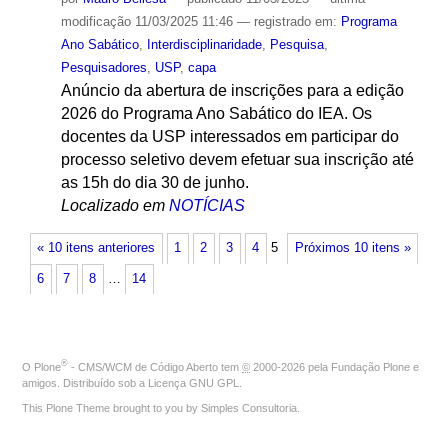
modificação
11/03/2025 11:46
— registrado em:
Programa
Ano Sabático
,
Interdisciplinaridade
,
Pesquisa
,
Pesquisadores
,
USP
,
capa
Anúncio da abertura de inscrições para a edição
2026 do Programa Ano Sabático do IEA. Os
docentes da USP interessados em participar do
processo seletivo devem efetuar sua inscrição até
as 15h do dia 30 de junho.
Localizado em
NOTÍCIAS
« 10 itens anteriores
1
2
3
4
5
Próximos 10 itens »
6
7
8
…
14
®
O
Plone
- CMS/WCM de Código Aberto
tem
©
2000-2026 pela
Fundação Plone
e
amigos. Distribuído sob a
Licença GNU GPL
.
This Plone Theme brought to you by
Simples Consultoria
.