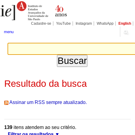
Ir
Ferramentas
Seções
para
Pessoais
o
conteúdo.
|
Cadastre-se
YouTube
Instagram
WhatsApp
English
Ir
para
menu
a
navegação
Resultado da busca
Assinar um RSS sempre atualizado.
139
itens atendem ao seu critério.
Filtrar os resultados