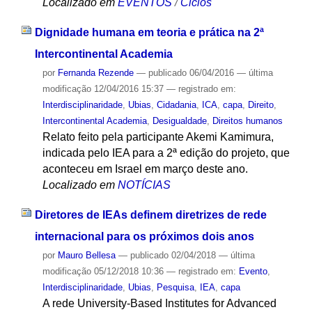
Localizado em
EVENTOS
/
Ciclos
Dignidade humana em teoria e prática na 2ª
Intercontinental Academia
por
Fernanda Rezende
—
publicado
06/04/2016
—
última
modificação
12/04/2016 15:37
— registrado em:
Interdisciplinaridade
,
Ubias
,
Cidadania
,
ICA
,
capa
,
Direito
,
Intercontinental Academia
,
Desigualdade
,
Direitos humanos
Relato feito pela participante Akemi Kamimura,
indicada pelo IEA para a 2ª edição do projeto, que
aconteceu em Israel em março deste ano.
Localizado em
NOTÍCIAS
Diretores de IEAs definem diretrizes de rede
internacional para os próximos dois anos
por
Mauro Bellesa
—
publicado
02/04/2018
—
última
modificação
05/12/2018 10:36
— registrado em:
Evento
,
Interdisciplinaridade
,
Ubias
,
Pesquisa
,
IEA
,
capa
A rede University-Based Institutes for Advanced