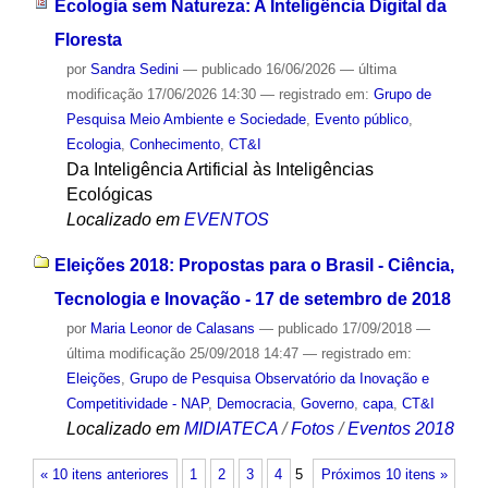
Ecologia sem Natureza: A Inteligência Digital da
Floresta
por
Sandra Sedini
—
publicado
16/06/2026
—
última
modificação
17/06/2026 14:30
— registrado em:
Grupo de
Pesquisa Meio Ambiente e Sociedade
,
Evento público
,
Ecologia
,
Conhecimento
,
CT&I
Da Inteligência Artificial às Inteligências
Ecológicas
Localizado em
EVENTOS
Eleições 2018: Propostas para o Brasil - Ciência,
Tecnologia e Inovação - 17 de setembro de 2018
por
Maria Leonor de Calasans
—
publicado
17/09/2018
—
última modificação
25/09/2018 14:47
— registrado em:
Eleições
,
Grupo de Pesquisa Observatório da Inovação e
Competitividade - NAP
,
Democracia
,
Governo
,
capa
,
CT&I
Localizado em
MIDIATECA
/
Fotos
/
Eventos 2018
« 10 itens anteriores
1
2
3
4
5
Próximos 10 itens »