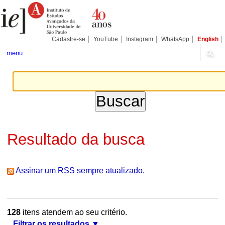
Ir
Ferramentas
Seções
para
Pessoais
o
conteúdo.
|
Cadastre-se
YouTube
Instagram
WhatsApp
English
Ir
para
menu
a
navegação
Resultado da busca
Assinar um RSS sempre atualizado.
128
itens atendem ao seu critério.
Filtrar os resultados