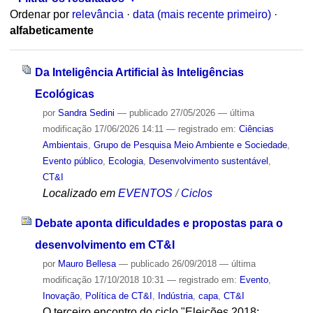
Ordenar por
relevância
·
data (mais recente primeiro)
·
alfabeticamente
Da Inteligência Artificial às Inteligências
Ecológicas
por
Sandra Sedini
—
publicado
27/05/2026
—
última
modificação
17/06/2026 14:11
— registrado em:
Ciências
Ambientais
,
Grupo de Pesquisa Meio Ambiente e Sociedade
,
Evento público
,
Ecologia
,
Desenvolvimento sustentável
,
CT&I
Localizado em
EVENTOS
/
Ciclos
Debate aponta dificuldades e propostas para o
desenvolvimento em CT&I
por
Mauro Bellesa
—
publicado
26/09/2018
—
última
modificação
17/10/2018 10:31
— registrado em:
Evento
,
Inovação
,
Política de CT&I
,
Indústria
,
capa
,
CT&I
O terceiro encontro do ciclo "Eleições 2018: