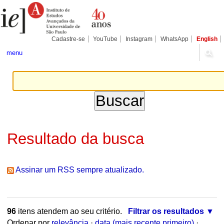
Ir
Ferramentas
Seções
para
Pessoais
o
conteúdo.
|
Cadastre-se
YouTube
Instagram
WhatsApp
English
Ir
para
menu
a
navegação
Resultado da busca
Assinar um RSS sempre atualizado.
96
itens atendem ao seu critério.
Filtrar os resultados
Ordenar por
relevância
·
data (mais recente primeiro)
·