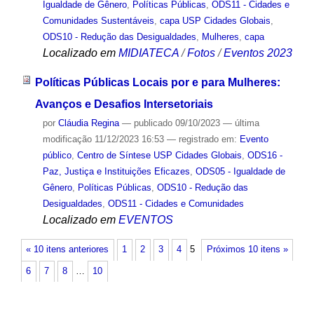
Igualdade de Gênero
,
Políticas Públicas
,
ODS11 - Cidades e
Comunidades Sustentáveis
,
capa USP Cidades Globais
,
ODS10 - Redução das Desigualdades
,
Mulheres
,
capa
Localizado em
MIDIATECA
/
Fotos
/
Eventos 2023
Políticas Públicas Locais por e para Mulheres:
Avanços e Desafios Intersetoriais
por
Cláudia Regina
—
publicado
09/10/2023
—
última
modificação
11/12/2023 16:53
— registrado em:
Evento
público
,
Centro de Síntese USP Cidades Globais
,
ODS16 -
Paz, Justiça e Instituições Eficazes
,
ODS05 - Igualdade de
Gênero
,
Políticas Públicas
,
ODS10 - Redução das
Desigualdades
,
ODS11 - Cidades e Comunidades
Localizado em
EVENTOS
« 10 itens anteriores
1
2
3
4
5
Próximos 10 itens »
6
7
8
…
10