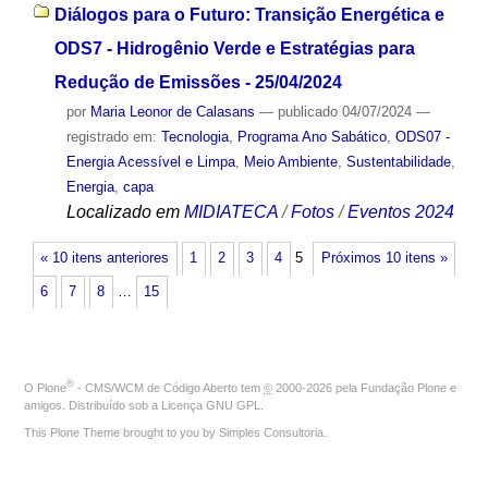
Diálogos para o Futuro: Transição Energética e
ODS7 - Hidrogênio Verde e Estratégias para
Redução de Emissões - 25/04/2024
por
Maria Leonor de Calasans
—
publicado
04/07/2024
—
registrado em:
Tecnologia
,
Programa Ano Sabático
,
ODS07 -
Energia Acessível e Limpa
,
Meio Ambiente
,
Sustentabilidade
,
Energia
,
capa
Localizado em
MIDIATECA
/
Fotos
/
Eventos 2024
« 10 itens anteriores
1
2
3
4
5
Próximos 10 itens »
6
7
8
…
15
®
O
Plone
- CMS/WCM de Código Aberto
tem
©
2000-2026 pela
Fundação Plone
e
amigos. Distribuído sob a
Licença GNU GPL
.
This Plone Theme brought to you by
Simples Consultoria
.