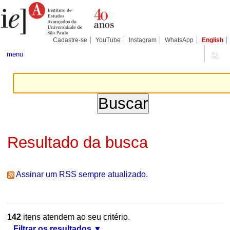
Ir
Ferramentas
Seções
para
Pessoais
o
conteúdo.
|
Cadastre-se
YouTube
Instagram
WhatsApp
English
Ir
para
menu
a
navegação
Resultado da busca
Assinar um RSS sempre atualizado.
142
itens atendem ao seu critério.
Filtrar os resultados