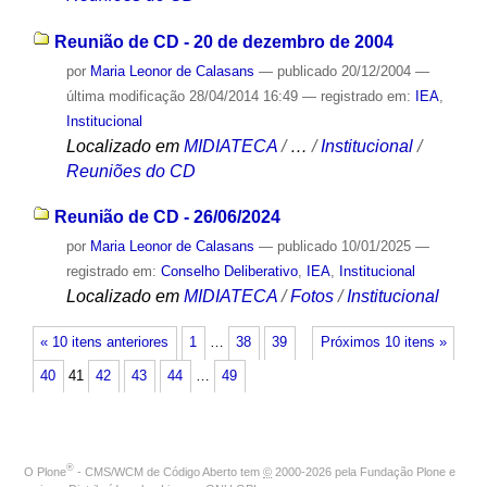
Reunião de CD - 20 de dezembro de 2004
por
Maria Leonor de Calasans
—
publicado
20/12/2004
—
última modificação
28/04/2014 16:49
— registrado em:
IEA
,
Institucional
Localizado em
MIDIATECA
/
…
/
Institucional
/
Reuniões do CD
Reunião de CD - 26/06/2024
por
Maria Leonor de Calasans
—
publicado
10/01/2025
—
registrado em:
Conselho Deliberativo
,
IEA
,
Institucional
Localizado em
MIDIATECA
/
Fotos
/
Institucional
« 10 itens anteriores
1
…
38
39
Próximos 10 itens »
40
41
42
43
44
…
49
®
O
Plone
- CMS/WCM de Código Aberto
tem
©
2000-2026 pela
Fundação Plone
e