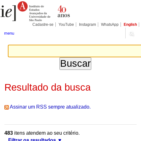
Ir
Ferramentas
Seções
para
Pessoais
o
conteúdo.
|
Cadastre-se
YouTube
Instagram
WhatsApp
English
Ir
para
menu
a
navegação
Resultado da busca
Assinar um RSS sempre atualizado.
483
itens atendem ao seu critério.
Filtrar os resultados