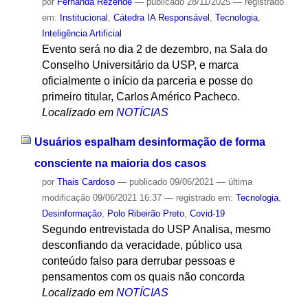
por
Fernanda Rezende
—
publicado
28/11/2025
— registrado
em:
Institucional
,
Cátedra IA Responsável
,
Tecnologia
,
Inteligência Artificial
Evento será no dia 2 de dezembro, na Sala do
Conselho Universitário da USP, e marca
oficialmente o início da parceria e posse do
primeiro titular, Carlos Américo Pacheco.
Localizado em
NOTÍCIAS
Usuários espalham desinformação de forma
consciente na maioria dos casos
por
Thais Cardoso
—
publicado
09/06/2021
—
última
modificação
09/06/2021 16:37
— registrado em:
Tecnologia
,
Desinformação
,
Polo Ribeirão Preto
,
Covid-19
Segundo entrevistada do USP Analisa, mesmo
desconfiando da veracidade, público usa
conteúdo falso para derrubar pessoas e
pensamentos com os quais não concorda
Localizado em
NOTÍCIAS