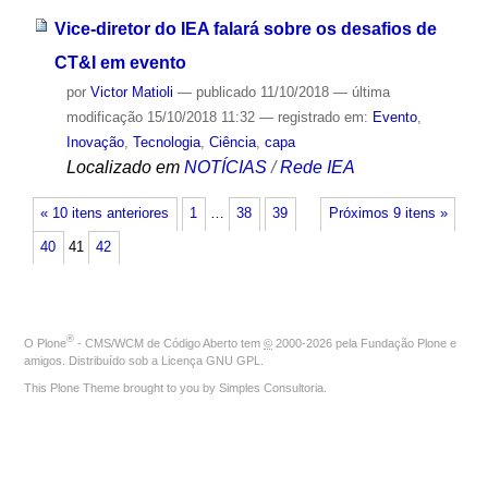
Vice-diretor do IEA falará sobre os desafios de
CT&I em evento
por
Victor Matioli
—
publicado
11/10/2018
—
última
modificação
15/10/2018 11:32
— registrado em:
Evento
,
Inovação
,
Tecnologia
,
Ciência
,
capa
Localizado em
NOTÍCIAS
/
Rede IEA
« 10 itens anteriores
1
…
38
39
Próximos 9 itens »
40
41
42
®
O
Plone
- CMS/WCM de Código Aberto
tem
©
2000-2026 pela
Fundação Plone
e
amigos. Distribuído sob a
Licença GNU GPL
.
This Plone Theme brought to you by
Simples Consultoria
.