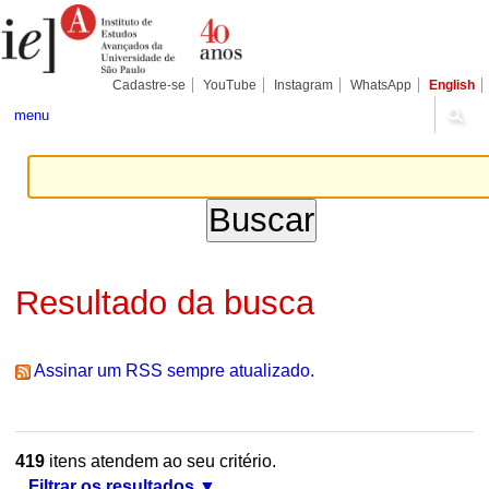
Ir
Ferramentas
Seções
para
Pessoais
o
conteúdo.
|
Cadastre-se
YouTube
Instagram
WhatsApp
English
Ir
para
menu
a
navegação
Resultado da busca
Assinar um RSS sempre atualizado.
419
itens atendem ao seu critério.
Filtrar os resultados