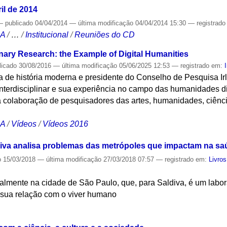
il de 2014
—
publicado
04/04/2014
—
última modificação
04/04/2014 15:30
— registrad
CA
/
…
/
Institucional
/
Reuniões do CD
inary Research: the Example of Digital Humanities
licado
30/08/2016
—
última modificação
05/06/2025 12:53
— registrado em:
 de história moderna e presidente do Conselho de Pesquisa Irl
nterdisciplinar e sua experiência no campo das humanidades dig
a colaboração de pesquisadores das artes, humanidades, ciênci
CA
/
Vídeos
/
Vídeos 2016
diva analisa problemas das metrópoles que impactam na sa
o
15/03/2018
—
última modificação
27/03/2018 07:57
— registrado em:
Livros
palmente na cidade de São Paulo, que, para Saldiva, é um labora
 sua relação com o viver humano
S