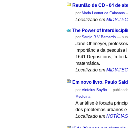
Reunião de CD - 04 de abr
por
Maria Leonor de Calasans
Localizado em
MIDIATE
The Power of Interdiscipl
por
Sergio R V Bernardo
—
pub
Jane Ohlmeyer, professora
importância da pesquisa i
1641 Depositions, fruto d
matemática.
Localizado em
MIDIATE
Em novo livro, Paulo Sal
por
Vinícius Sayão
—
publicad
Medicina
A análise é focada princi
dos problemas urbanos e
Localizado em
NOTÍCIA