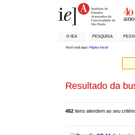
Ir
Ferramentas
Seções
para
Pessoais
o
conteúdo.
|
Ir
para
a
O IEA
PESQUISA
PESS
navegação
Você está aqui:
Página Inicial
Resultado da bu
482
itens atendem ao seu critéri