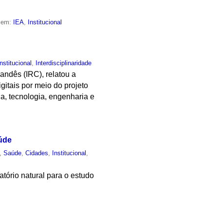
o em:
IEA
,
Institucional
Institucional
,
Interdisciplinaridade
andês (IRC), relatou a
itais por meio do projeto
a, tecnologia, engenharia e
úde
,
Saúde
,
Cidades
,
Institucional
,
tório natural para o estudo