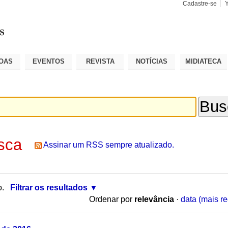
Cadastre-se
Busca
Busca
Avançad
OAS
EVENTOS
REVISTA
NOTÍCIAS
MIDIATECA
sca
Assinar um RSS sempre atualizado.
o.
Filtrar os resultados
Ordenar por
relevância
·
data (mais re