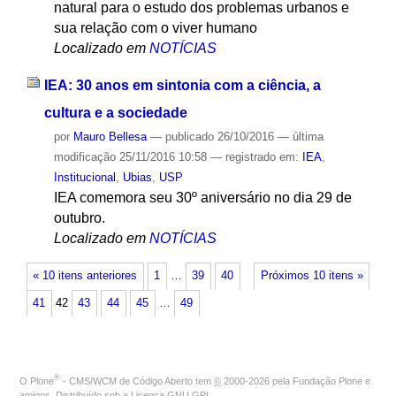
natural para o estudo dos problemas urbanos e
sua relação com o viver humano
Localizado em
NOTÍCIAS
IEA: 30 anos em sintonia com a ciência, a
cultura e a sociedade
por
Mauro Bellesa
—
publicado
26/10/2016
—
última
modificação
25/11/2016 10:58
— registrado em:
IEA
,
Institucional
,
Ubias
,
USP
IEA comemora seu 30º aniversário no dia 29 de
outubro.
Localizado em
NOTÍCIAS
« 10 itens anteriores
1
…
39
40
Próximos 10 itens »
41
42
43
44
45
…
49
®
O
Plone
- CMS/WCM de Código Aberto
tem
©
2000-2026 pela
Fundação Plone
e
amigos. Distribuído sob a
Licença GNU GPL
.