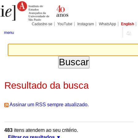
Ir
Ferramentas
Seções
para
Pessoais
o
conteúdo.
|
Cadastre-se
YouTube
Instagram
WhatsApp
English
Ir
para
menu
a
navegação
Resultado da busca
Assinar um RSS sempre atualizado.
483
itens atendem ao seu critério.
Filtrar os resultados