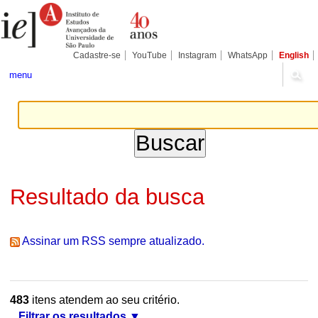
Ir
Ferramentas
Seções
para
Pessoais
o
conteúdo.
|
Cadastre-se
YouTube
Instagram
WhatsApp
English
Ir
para
menu
a
navegação
Resultado da busca
Assinar um RSS sempre atualizado.
483
itens atendem ao seu critério.
Filtrar os resultados