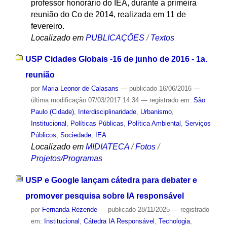
professor honorário do IEA, durante a primeira
reunião do Co de 2014, realizada em 11 de
fevereiro.
Localizado em
PUBLICAÇÕES
/
Textos
USP Cidades Globais -16 de junho de 2016 - 1a.
reunião
por
Maria Leonor de Calasans
—
publicado
16/06/2016
—
última modificação
07/03/2017 14:34
— registrado em:
São
Paulo (Cidade)
,
Interdisciplinaridade
,
Urbanismo
,
Institucional
,
Políticas Públicas
,
Política Ambiental
,
Serviços
Públicos
,
Sociedade
,
IEA
Localizado em
MIDIATECA
/
Fotos
/
Projetos/Programas
USP e Google lançam cátedra para debater e
promover pesquisa sobre IA responsável
por
Fernanda Rezende
—
publicado
28/11/2025
— registrado
em:
Institucional
,
Cátedra IA Responsável
,
Tecnologia
,