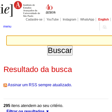
Ir
Ferramentas
Seções
para
Pessoais
o
conteúdo.
|
Cadastre-se
YouTube
Instagram
WhatsApp
English
Ir
para
menu
a
navegação
Resultado da busca
Assinar um RSS sempre atualizado.
295
itens atendem ao seu critério.
Filtrar os resultados