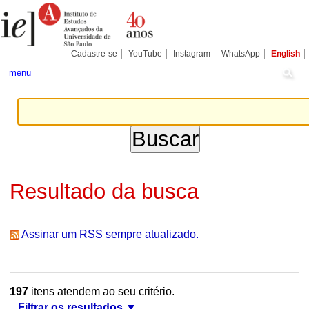
Ir
Ferramentas
Seções
para
Pessoais
o
conteúdo.
|
Cadastre-se
YouTube
Instagram
WhatsApp
English
Ir
para
menu
a
navegação
Resultado da busca
Assinar um RSS sempre atualizado.
197
itens atendem ao seu critério.
Filtrar os resultados