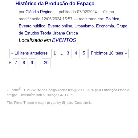
Histórico da Produção do Espaço
por
Cláudia Regina
—
publicado
07/02/2024
—
última
modificação
12/06/2024 15:57
— registrado em:
Política
,
Evento público
,
Evento online
,
Urbanismo
,
Economia
,
Grupo
de Estudos Teoria Urbana Crítica
Localizado em
EVENTOS
« 10 itens anteriores
1
…
3
4
5
Próximos 10 itens »
6
7
8
9
…
20
®
O
Plone
- CMS/WCM de Código Aberto
tem
©
2000-2026 pela
Fundação Plone
e
amigos. Distribuído sob a
Licença GNU GPL
.
This Plone Theme brought to you by
Simples Consultoria
.