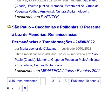
modificação
25/08/2023 12:28
— registrado em:
São Paulo
(Cidade)
,
Evento público
,
Memória
,
Evento online
,
Grupo de
Pesquisa Política Ambiental
,
Cultura Digital
,
Filosofia
Localizado em
EVENTOS
São Paulo – Cacofonias e Polifonias. O Presente
à Luz de Memórias, Reminiscências,
Permanências e Transformações - 24/08/2022
por
Maria Leonor de Calasans
—
publicado
30/08/2022
—
última modificação
25/08/2023 12:29
— registrado em:
São
Paulo (Cidade)
,
Memória
,
Grupo de Pesquisa Meio Ambiente
e Sociedade
,
Cultura Digital
,
capa
Localizado em
MIDIATECA
/
Fotos
/
Eventos 2022
« 10 itens anteriores
1
…
3
4
5
Próximos 10 itens »
6
7
8
9