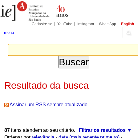
Ir
Ferramentas
Seções
para
Pessoais
o
conteúdo.
|
Cadastre-se
YouTube
Instagram
WhatsApp
English
Ir
para
menu
a
navegação
Resultado da busca
Assinar um RSS sempre atualizado.
87
itens atendem ao seu critério.
Filtrar os resultados
Ordenar por
relevância
·
data (mais recente primeiro)
·