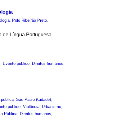
ologia
ologia
,
Polo Ribeirão Preto
,
ia de Língua Portuguesa
o
,
Evento público
,
Direitos humanos
,
 pública
,
São Paulo (Cidade)
,
nto público
,
Violência
,
Urbanismo
,
a Pública
,
Direitos humanos
,