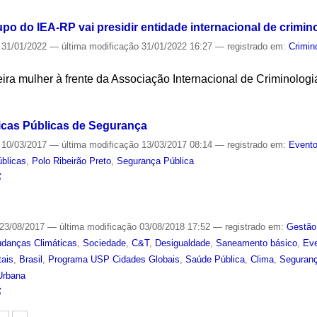
o do IEA-RP vai presidir entidade internacional de crimin
31/01/2022
—
última modificação
31/01/2022 16:27
— registrado em:
Crimin
ira mulher à frente da Associação Internacional de Criminolog
S
ticas Públicas de Segurança
10/03/2017
—
última modificação
13/03/2017 08:14
— registrado em:
Event
úblicas
,
Polo Ribeirão Preto
,
Segurança Pública
S
23/08/2017
—
última modificação
03/08/2018 17:52
— registrado em:
Gestão
danças Climáticas
,
Sociedade
,
C&T
,
Desigualdade
,
Saneamento básico
,
Eve
tais
,
Brasil
,
Programa USP Cidades Globais
,
Saúde Pública
,
Clima
,
Seguranç
Urbana
S