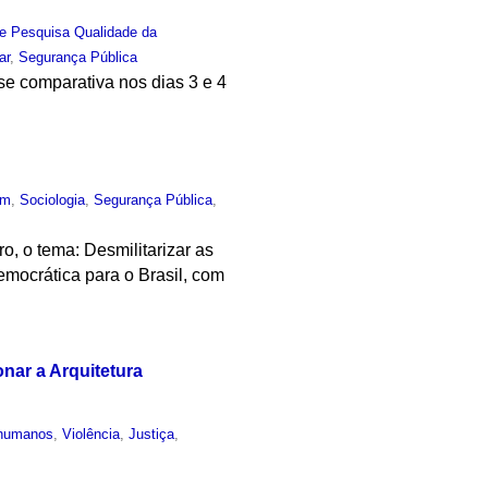
e Pesquisa Qualidade da
ar
,
Segurança Pública
lise comparativa nos dias 3 e 4
um
,
Sociologia
,
Segurança Pública
,
, o tema: Desmilitarizar as
emocrática para o Brasil, com
onar a Arquitetura
 humanos
,
Violência
,
Justiça
,