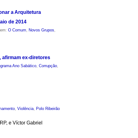
onar a Arquitetura
aio de 2014
o em:
O Comum
,
Novos Grupos
,
 afirmam ex-diretores
ograma Ano Sabático
,
Corrupção
,
mamento
,
Violência
,
Polo Ribeirão
RP, e Víctor Gabriel