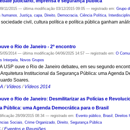
ebate judiciário, imprensa e segurança pública
9/11/2015
—
última modificação
03/12/2015 09:05
— registrado em:
Grupo d
os humanos
,
Justiça
,
capa
,
Direito
,
Democracia
,
Ciência Política
,
Interdisciplin
 sociedade civil, cultura política e política pública ganham aná
S
uve o Rio de Janeiro - 2º encontro
5/05/2014
—
última modificação
04/06/2025 14:57
— registrado em:
O Com
s Interpela
,
Novos Grupos
 A USP ouve o Rio de Janeiro debateu, em seu segundo encontro
 Arquitetura Institucional da Segurança Pública: uma Agenda D
Eduardo Soares.
CA
/
Vídeos
/
Vídeos 2014
uve o Rio de Janeiro: Desmilitarizar as Polícias e Revoluci
ça Pública: uma Agenda Democrática para o Brasil
dificação
28/09/2015 08:34
— registrado em:
Evento público
,
Brasil
,
Direitos
ncias Sociais
,
Crime Organizado
,
Direito
,
Segurança Pública
S
/
Eventos e Reuniões