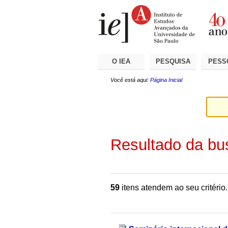
Ir
Ferramentas
Seções
para
Pessoais
o
conteúdo.
|
Ir
para
a
O IEA
PESQUISA
PESS
navegação
Você está aqui:
Página Inicial
Resultado da bu
59
itens atendem ao seu critério.