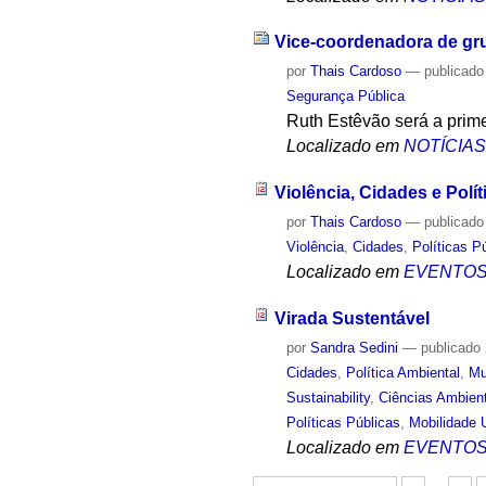
Vice-coordenadora de grup
por
Thais Cardoso
—
publicado
Segurança Pública
Ruth Estêvão será a prime
Localizado em
NOTÍCIA
Violência, Cidades e Polí
por
Thais Cardoso
—
publicado
Violência
,
Cidades
,
Políticas P
Localizado em
EVENTO
Virada Sustentável
por
Sandra Sedini
—
publicado
Cidades
,
Política Ambiental
,
Mu
Sustainability
,
Ciências Ambien
Políticas Públicas
,
Mobilidade 
Localizado em
EVENTO