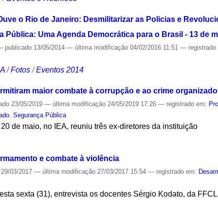
uve o Rio de Janeiro: Desmilitarizar as Policias e Revoluci
ça Pública: Uma Agenda Democrática para o Brasil - 13 de m
—
publicado
13/05/2014
—
última modificação
04/02/2016 11:51
— registrad
CA
/
Fotos
/
Eventos 2014
mitiram maior combate à corrupção e ao crime organizado,
cado
23/05/2019
—
última modificação
24/05/2019 17:26
— registrado em:
Pr
ado
,
Segurança Pública
20 de maio, no IEA, reuniu três ex-diretores da instituição
S
armamento e combate à violência
29/03/2017
—
última modificação
27/03/2017 15:54
— registrado em:
Desar
esta sexta (31), entrevista os docentes Sérgio Kodato, da FFCL
S