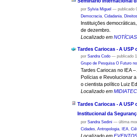
Seminário internacional d
por
Sylvia Miguel
—
publicado
0
Democracia
,
Cidadania
,
Direit
Instituições democráticas,
de dezembro.
Localizado em
NOTÍCIA
Tardes Cariocas - A USP o
por
Sandra Codo
—
publicado
1
Grupo de Pesquisa O Futuro no
Tardes Cariocas no IEA –
Polícias e Revolucionar a
o cientista político Luiz 
Localizado em
MIDIATE
Tardes Cariocas - A USP o
Institucional da Seguran
por
Sandra Sedini
—
última mo
Cidades
,
Antropologia
,
IEA
,
Ciê
Localizado em
EVENTO