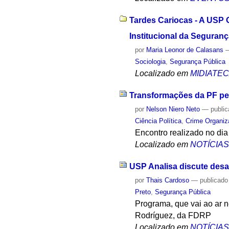
Tardes Cariocas - A USP O
Institucional da Seguran
por
Maria Leonor de Calasans
Sociologia
,
Segurança Pública
Localizado em
MIDIATE
Transformações da PF per
por
Nelson Niero Neto
—
publi
Ciência Política
,
Crime Organiz
Encontro realizado no dia 
Localizado em
NOTÍCIA
USP Analisa discute des
por
Thais Cardoso
—
publicado
Preto
,
Segurança Pública
Programa, que vai ao ar n
Rodríguez, da FDRP
Localizado em
NOTÍCIA