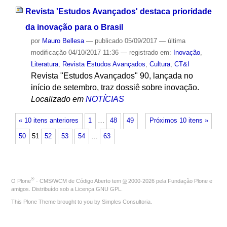
Revista 'Estudos Avançados' destaca prioridade
da inovação para o Brasil
por
Mauro Bellesa
—
publicado
05/09/2017
—
última
modificação
04/10/2017 11:36
— registrado em:
Inovação
,
Literatura
,
Revista Estudos Avançados
,
Cultura
,
CT&I
Revista "Estudos Avançados" 90, lançada no
início de setembro, traz dossiê sobre inovação.
Localizado em
NOTÍCIAS
« 10 itens anteriores
1
…
48
49
Próximos 10 itens »
50
51
52
53
54
…
63
®
O
Plone
- CMS/WCM de Código Aberto
tem
©
2000-2026 pela
Fundação Plone
e
amigos. Distribuído sob a
Licença GNU GPL
.
This Plone Theme brought to you by
Simples Consultoria
.