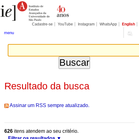
Ir
Ferramentas
Seções
para
Pessoais
o
conteúdo.
|
Cadastre-se
YouTube
Instagram
WhatsApp
English
Ir
para
menu
a
navegação
Resultado da busca
Assinar um RSS sempre atualizado.
626
itens atendem ao seu critério.
Filtrar os resultados