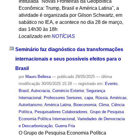
Intitulada "Novas Fronteiras da Geopolítica
Econômica: Trump, Brasil e América Latina", a
atividade é organizada por Gilson Schwartz, em
sabático no IEA, e acontece no dia 28 de março,
das 14h30 às 18h
Localizado em
NOTÍCIAS
Seminário faz diagnóstico das transformações
internacionais e seus possíveis efeitos para o
Brasil
por
Mauro Bellesa
—
publicado
29/05/2025
—
última
modificação
30/05/2025 15:28
— registrado em:
Evento
,
Brasil
,
Autocracia
,
Comércio Exterior
,
Segurança
Internacional
,
Professores Seniores
,
capa
,
Rússia
,
Américas
,
Autoritarismo
,
América Latina
,
Bioeconomia
,
Clima
,
Ciência
Política
,
Pesquisadores Colaboradores
,
Grupo de Pesquisa
Economia Política Internacional, Variedades de Democracia
e Descarbonização
,
Guerra Fria
O Grupo de Pesquisa Economia Política