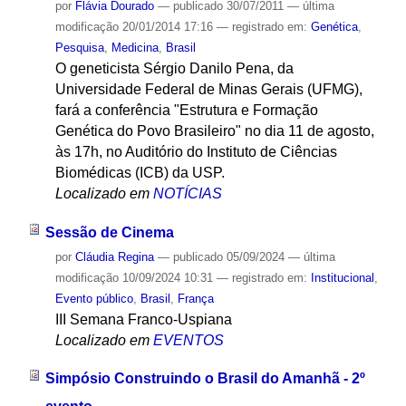
por
Flávia Dourado
—
publicado
30/07/2011
—
última
modificação
20/01/2014 17:16
— registrado em:
Genética
,
Pesquisa
,
Medicina
,
Brasil
O geneticista Sérgio Danilo Pena, da
Universidade Federal de Minas Gerais (UFMG),
fará a conferência "Estrutura e Formação
Genética do Povo Brasileiro" no dia 11 de agosto,
às 17h, no Auditório do Instituto de Ciências
Biomédicas (ICB) da USP.
Localizado em
NOTÍCIAS
Sessão de Cinema
por
Cláudia Regina
—
publicado
05/09/2024
—
última
modificação
10/09/2024 10:31
— registrado em:
Institucional
,
Evento público
,
Brasil
,
França
III Semana Franco-Uspiana
Localizado em
EVENTOS
Simpósio Construindo o Brasil do Amanhã - 2º