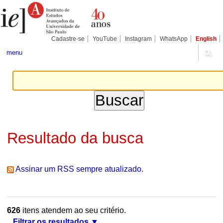
Ir
Ferramentas
Seções
para
Pessoais
o
conteúdo.
|
Cadastre-se
YouTube
Instagram
WhatsApp
English
Ir
para
menu
a
navegação
Resultado da busca
Assinar um RSS sempre atualizado.
626
itens atendem ao seu critério.
Filtrar os resultados