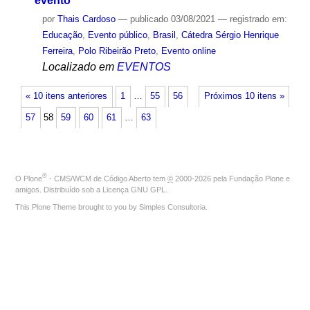
evento
por
Thais Cardoso
—
publicado
03/08/2021
— registrado em:
Educação
,
Evento público
,
Brasil
,
Cátedra Sérgio Henrique
Ferreira
,
Polo Ribeirão Preto
,
Evento online
Localizado em
EVENTOS
« 10 itens anteriores
1
…
55
56
Próximos 10 itens »
57
58
59
60
61
…
63
®
O
Plone
- CMS/WCM de Código Aberto
tem
©
2000-2026 pela
Fundação Plone
e
amigos. Distribuído sob a
Licença GNU GPL
.
This Plone Theme brought to you by
Simples Consultoria
.