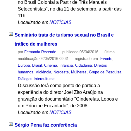
no Brasil Colonial a Partir de Três Manuais
Setecentistas", no dia 21 de setembro, a partir das
11h.
Localizado em
NOTÍCIAS
Seminário trata de turismo sexual no Brasil e
tráfico de mulheres
por
Fernanda Rezende
—
publicado
05/04/2016
—
última
modificação
02/05/2016 09:31
— registrado em:
Evento
,
Europa
,
Brasil
,
Cinema
,
Infância
,
Cidadania
,
Direitos
humanos
,
Violência
,
Nordeste
,
Mulheres
,
Grupo de Pesquisa
Diálogos Interculturais
Discussão terá como ponto de partida a
experiência do diretor Joel Zito Araújo na
gravação do documentário "Cinderelas, Lobos e
um Príncipe Encantado", de 2008.
Localizado em
NOTÍCIAS
Sérgio Pena faz conferência