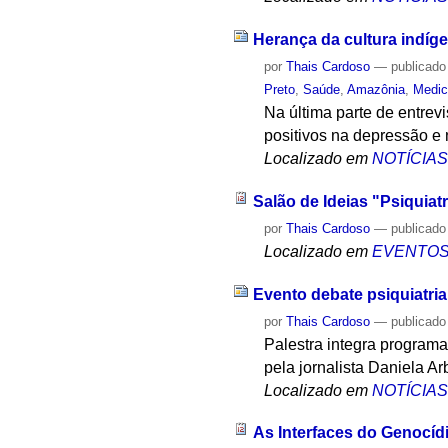
Herança da cultura indíge
por
Thais Cardoso
—
publicado
Preto
,
Saúde
,
Amazônia
,
Medic
Na última parte de entrev
positivos na depressão e
Localizado em
NOTÍCIA
Salão de Ideias "Psiquiatr
por
Thais Cardoso
—
publicado
Localizado em
EVENTO
Evento debate psiquiatr
por
Thais Cardoso
—
publicado
Palestra integra programa
pela jornalista Daniela A
Localizado em
NOTÍCIA
As Interfaces do Genocídi