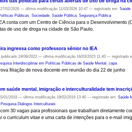
itos das políticas para cenas abertas de uso de droga na c
27/02/2026
—
última modificação
11/03/2026 10:47
— registrado em:
Saúde 
Políticas Públicas
,
Sociedade
,
Saúde Pública
,
Segurança Pública
 IEA conta com um Centro de Ciência para o Desenvolvimento 
rtas de uso de droga na cidade de São Paulo.
S
eira ingressa como professora sênior no IEA
—
publicado
24/06/2022
—
última modificação
16/03/2023 11:40
— registrado 
squisa Interdisciplinar em Políticas Públicas de Saúde Mental
,
capa
ova filiação de nova docente em reunião do dia 22 de junho
S
m saúde mental, imigração e interculturalidade tem inscriç
5/01/2019
—
última modificação
19/02/2019 13:40
— registrado em:
Saúde M
Pesquisa Diálogos Interculturais
a com 30 vagas para profissionais que trabalham diretamente co
 o curriculum vitae e uma carta de intenções para o e-mail imi
S