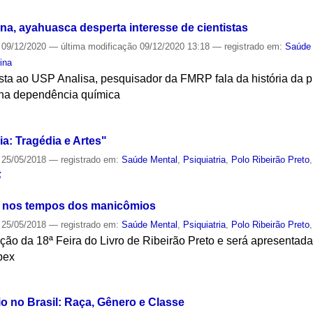
na, ayahuasca desperta interesse de cientistas
09/12/2020
—
última modificação
09/12/2020 13:18
— registrado em:
Saúde
ina
ista ao USP Analisa, pesquisador da FMRP fala da história da pl
 na dependência química
S
ia: Tragédia e Artes"
25/05/2018
— registrado em:
Saúde Mental
,
Psiquiatria
,
Polo Ribeirão Preto
S
ia nos tempos dos manicômios
25/05/2018
— registrado em:
Saúde Mental
,
Psiquiatria
,
Polo Ribeirão Preto
ção da 18ª Feira do Livro de Ribeirão Preto e será apresentad
rbex
S
o no Brasil: Raça, Gênero e Classe