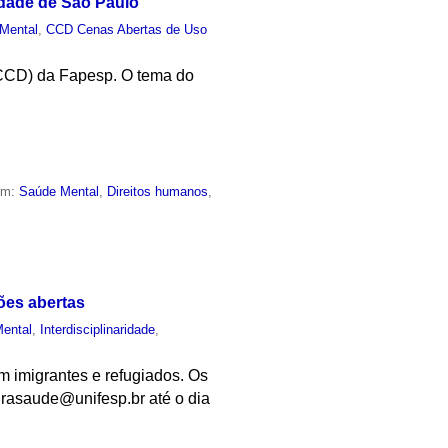
idade de São Paulo
Mental
,
CCD Cenas Abertas de Uso
(CCD) da Fapesp. O tema do
em:
Saúde Mental
,
Direitos humanos
,
ões abertas
ental
,
Interdisciplinaridade
,
m imigrantes e refugiados. Os
grasaude@unifesp.br até o dia