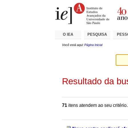
Ir
Ferramentas
Seções
para
Pessoais
o
conteúdo.
|
Ir
para
a
O IEA
PESQUISA
PESS
navegação
Você está aqui:
Página Inicial
Resultado da bu
71
itens atendem ao seu critério.