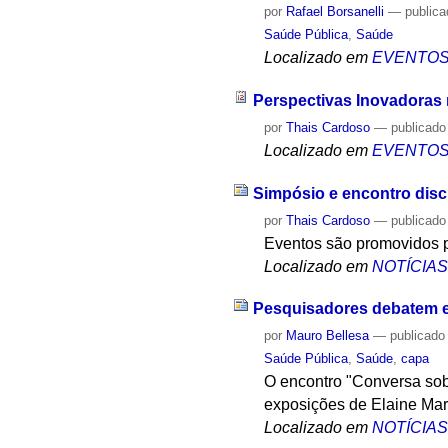
por
Rafael Borsanelli
—
public
Saúde Pública
,
Saúde
Localizado em
EVENTO
Perspectivas Inovadoras
por
Thais Cardoso
—
publicado
Localizado em
EVENTO
Simpósio e encontro dis
por
Thais Cardoso
—
publicado
Eventos são promovidos 
Localizado em
NOTÍCIA
Pesquisadores debatem e
por
Mauro Bellesa
—
publicado
Saúde Pública
,
Saúde
,
capa
O encontro "Conversa sob
exposições de Elaine Mar
Localizado em
NOTÍCIA