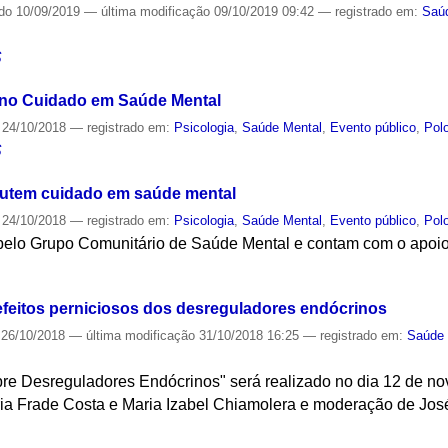
ado
10/09/2019
—
última modificação
09/10/2019 09:42
— registrado em:
Saú
S
 no Cuidado em Saúde Mental
24/10/2018
— registrado em:
Psicologia
,
Saúde Mental
,
Evento público
,
Polo
S
cutem cuidado em saúde mental
24/10/2018
— registrado em:
Psicologia
,
Saúde Mental
,
Evento público
,
Polo
pelo Grupo Comunitário de Saúde Mental e contam com o apoi
S
feitos perniciosos dos desreguladores endócrinos
26/10/2018
—
última modificação
31/10/2018 16:25
— registrado em:
Saúde 
re Desreguladores Endócrinos" será realizado no dia 12 de n
ia Frade Costa e Maria Izabel Chiamolera e moderação de José
S