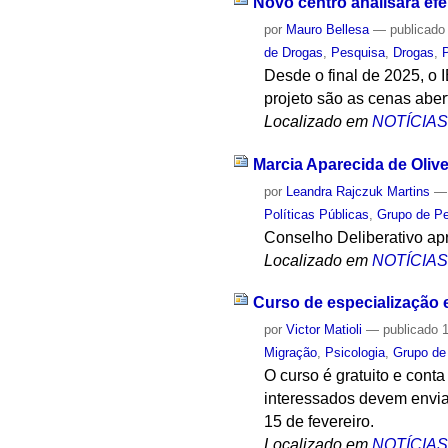
Novo centro analisará efe
por
Mauro Bellesa
—
publicado
de Drogas
,
Pesquisa
,
Drogas
,
Desde o final de 2025, o
projeto são as cenas abe
Localizado em
NOTÍCIA
Marcia Aparecida de Oliv
por
Leandra Rajczuk Martins
Políticas Públicas
,
Grupo de Pe
Conselho Deliberativo apr
Localizado em
NOTÍCIA
Curso de especialização e
por
Victor Matioli
—
publicado
1
Migração
,
Psicologia
,
Grupo de 
O curso é gratuito e cont
interessados devem enviar
15 de fevereiro.
Localizado em
NOTÍCIA