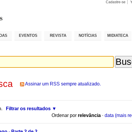
Cadastre-se
Busca
Busca
Avançad
OAS
EVENTOS
REVISTA
NOTÍCIAS
MIDIATECA
sca
Assinar um RSS sempre atualizado.
o.
Filtrar os resultados
Ordenar por
relevância
·
data (mais re
o - Parte 2 de 2