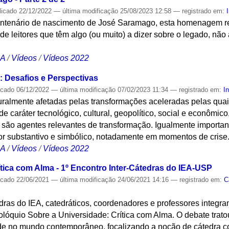
licado
22/12/2022
—
última modificação
25/08/2023 12:58
— registrado em:
entenário de nascimento de José Saramago, esta homenagem re
s de leitores que têm algo (ou muito) a dizer sobre o legado, não
CA
/
Vídeos
/
Vídeos 2022
: Desafios e Perspectivas
icado
06/12/2022
—
última modificação
07/02/2023 11:34
— registrado em:
I
uralmente afetadas pelas transformações aceleradas pelas qu
e caráter tecnológico, cultural, geopolítico, social e econômic
 são agentes relevantes de transformação. Igualmente importan
lor substantivo e simbólico, notadamente em momentos de crise
CA
/
Vídeos
/
Vídeos 2022
ítica com Alma - 1º Encontro Inter-Cátedras do IEA-USP
icado
22/06/2021
—
última modificação
24/06/2021 14:16
— registrado em:
C
dras do IEA, catedráticos, coordenadores e professores integra
 colóquio Sobre a Universidade: Crítica com Alma. O debate trato
de no mundo contemporâneo, focalizando a noção de cátedra co