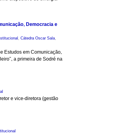
omunicação, Democracia e
nstitucional
,
Cátedra Oscar Sala
,
o de Estudos em Comunicação,
eiro", a primeira de Sodré na
al
tor e vice-diretora (gestão
titucional