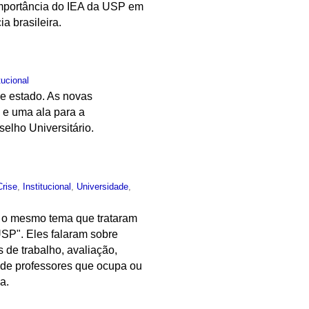
 importância do IEA da USP em
a brasileira.
tucional
de estado. As novas
 e uma ala para a
elho Universitário.
Crise
,
Institucional
,
Universidade
,
r o mesmo tema que trataram
USP". Eles falaram sobre
 de trabalho, avaliação,
 de professores que ocupa ou
a.