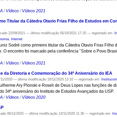
CA
/
Vídeos
/
Vídeos 2021
o Titular da Cátedra Otavio Frias Filho de Estudos em C
icado
22/09/2021
—
última modificação
05/10/2021 17:25
— registrado em:
I
nomia
,
Internet
niz Sodré como primeiro titular da Cátedra Otavio Frias Filh
 O encontro foi marcado pela conferência "Sobre o Povo Brasil
CA
/
Vídeos
/
Vídeos 2021
se da Diretoria e Comemoração do 34º Aniversário do IEA
/11/2020
—
última modificação
10/11/2020 13:10
— registrado em:
Institucion
lherme Ary Plonski e Roseli de Deus Lopes nas funções de dire
do 34º aniversário do Instituto de Estudos Avançados da USP.
CA
/
Vídeos
/
Vídeos 2020
SP
cado
06/11/2020
—
última modificação
13/11/2020 11:36
— registrado em:
Ins