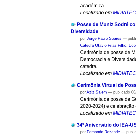
acadêmica.
Localizado em
MIDIATE
Posse de Muniz Sodré com
Diversidade
por
Jorge Paulo Soares
—
publ
Cátedra Otavio Frias Filho
,
Eco
Cerimônia de posse de Mu
Democracia e Diversidade.
cátedra.
Localizado em
MIDIATE
Cerimônia Virtual de Pos
por
Aziz Salem
—
publicado
06
Cerimônia de posse de Gui
2020-2024) e celebração 
Localizado em
MIDIATE
34º Aniversário do IEA-U
por
Fernanda Rezende
—
publi