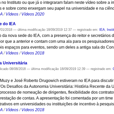
no Instituto ou que já o integraram falam neste vídeo sobre a
s e sobre como enxergam seu papel na universidade e na ciênci
CA
/
Vídeos
/
Vídeos 2020
e do IEA
/01/2018
—
última modificação
18/09/2019 12:37
— registrado em:
IEA
,
Insti
 da nova sede do IEA, com a presença do reitor e secretários 
or que a anterior e contam com uma ala para os pesquisadores
is espaços para eventos, sendo um deles a antiga sala do Cons
CA
/
Vídeos
/
Videos 2018
 Universitária
licado
08/08/2018
—
última modificação
18/09/2019 12:39
— registrado em:
o Muzy e José Roberto Drugowich estiveram no IEA para discuti
"Os Desafios da Autonomia Universitária: História Recente da 
processo de nomeação de dirigentes, flexibilidade dos contratos
prestação de contas. A apresentação foi comentada por um time
rativos em universidades ou instituições de incentivo à pesquis
CA
/
Vídeos
/
Videos 2018