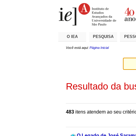
Ir
Ferramentas
Seções
para
Pessoais
o
conteúdo.
|
Ir
para
a
O IEA
PESQUISA
PESS
navegação
Você está aqui:
Página Inicial
Resultado da bu
483
itens atendem ao seu critéri
O Legado de José Saramag