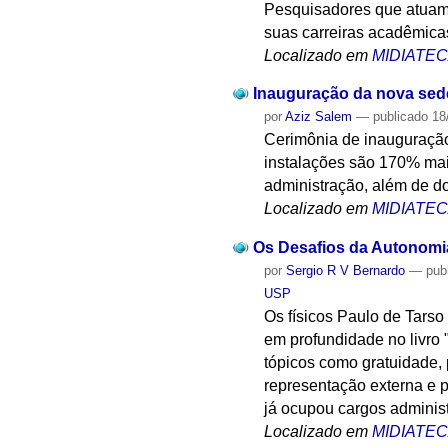
Pesquisadores que atuam 
suas carreiras acadêmica
Localizado em
MIDIATE
Inauguração da nova sed
por
Aziz Salem
—
publicado
18
Cerimônia de inauguração
instalações são 170% mai
administração, além de do
Localizado em
MIDIATE
Os Desafios da Autonomia
por
Sergio R V Bernardo
—
pub
USP
Os físicos Paulo de Tars
em profundidade no livro 
tópicos como gratuidade, 
representação externa e 
já ocupou cargos administ
Localizado em
MIDIATE