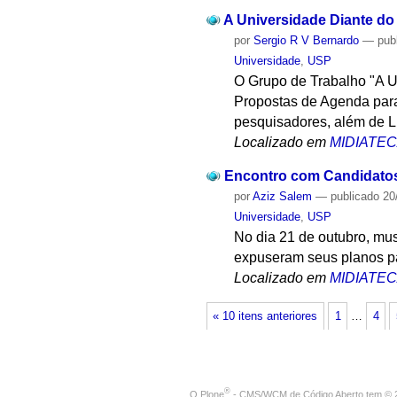
A Universidade Diante do
por
Sergio R V Bernardo
—
pub
Universidade
,
USP
O Grupo de Trabalho "A U
Propostas de Agenda para
pesquisadores, além de Lu
Localizado em
MIDIATE
Encontro com Candidatos 
por
Aziz Salem
—
publicado
20
Universidade
,
USP
No dia 21 de outubro, mus
expuseram seus planos pa
Localizado em
MIDIATE
« 10 itens anteriores
1
…
4
®
O
Plone
- CMS/WCM de Código Aberto
tem
©
2