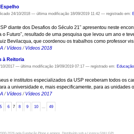
 Espelho
licado
24/10/2018
—
última modificação
18/09/2019 11:42
— registrado em:
SP diante dos Desafios do Século 21" apresentou neste enco
 o Futuro", resultado de uma pesquisa que levou um ano e teve
iz Bevilacqua, que coordenou os trabalhos como professor visi
CA
/
Vídeos
/
Videos 2018
à Reitoria
/10/2017
—
última modificação
19/09/2019 07:17
— registrado em:
Educaçã
eus e institutos especializados da USP receberam todos os can
ra a universidade e, mais especificamente, para as unidades 
CA
/
Vídeos
/
Vídeos 2017
5
6
7
8
9
10
…
49
000-2026 pela
Fundação Plone
e amigos. Distribuído sob a
Licença GNU GPL
.