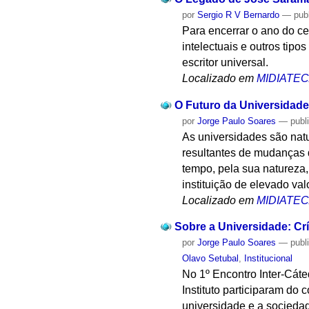
por
Sergio R V Bernardo
—
pub
Para encerrar o ano do c
intelectuais e outros tipo
escritor universal.
Localizado em
MIDIATE
O Futuro da Universidade
por
Jorge Paulo Soares
—
publ
As universidades são nat
resultantes de mudanças d
tempo, pela sua natureza,
instituição de elevado va
Localizado em
MIDIATE
Sobre a Universidade: Cr
por
Jorge Paulo Soares
—
publ
Olavo Setubal
,
Institucional
No 1º Encontro Inter-Cáte
Instituto participaram do
universidade e a socieda