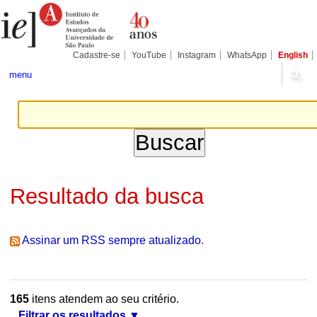
Ir
Ferramentas
Seções
para
Pessoais
o
conteúdo.
|
Cadastre-se
YouTube
Instagram
WhatsApp
English
Ir
para
menu
a
navegação
Resultado da busca
Assinar um RSS sempre atualizado.
165
itens atendem ao seu critério.
Filtrar os resultados