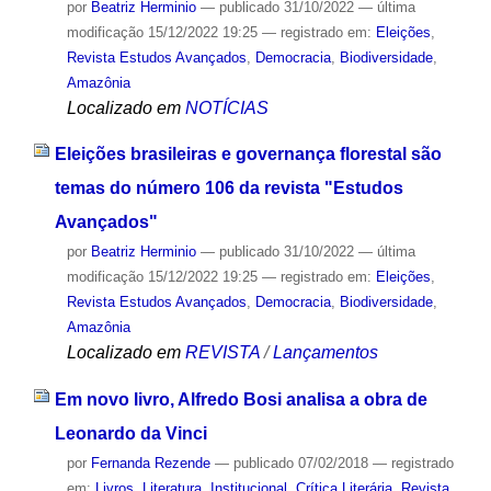
por
Beatriz Herminio
—
publicado
31/10/2022
—
última
modificação
15/12/2022 19:25
— registrado em:
Eleições
,
Revista Estudos Avançados
,
Democracia
,
Biodiversidade
,
Amazônia
Localizado em
NOTÍCIAS
Eleições brasileiras e governança florestal são
temas do número 106 da revista "Estudos
Avançados"
por
Beatriz Herminio
—
publicado
31/10/2022
—
última
modificação
15/12/2022 19:25
— registrado em:
Eleições
,
Revista Estudos Avançados
,
Democracia
,
Biodiversidade
,
Amazônia
Localizado em
REVISTA
/
Lançamentos
Em novo livro, Alfredo Bosi analisa a obra de
Leonardo da Vinci
por
Fernanda Rezende
—
publicado
07/02/2018
— registrado
em:
Livros
,
Literatura
,
Institucional
,
Crítica Literária
,
Revista