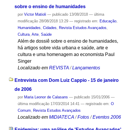
sobre o ensino de humanidades
por
Victor Matioli
—
publicado
13/08/2018
—
última
modificação
28/08/2018 13:29
— registrado em:
Educação
,
Humanidades
,
Cidades
,
Revista Estudos Avançados
,
Cultura
,
Arte
,
Saúde
Além de dossiê sobre o ensino de humanidades,
há artigos sobre vida urbana e saúde, arte e
cultura e uma homenagem ao economista Paul
Singer
Localizado em
REVISTA
/
Lançamentos
Entrevista com Dom Luiz Cappio - 15 de janeiro
de 2006
por
Maria Leonor de Calasans
—
publicado
15/01/2006
—
última modificação
17/03/2014 14:41
— registrado em:
O
Comum
,
Revista Estudos Avançados
Localizado em
MIDIATECA
/
Fotos
/
Eventos 2006
Epidemias: uma análise de 'Estudos Avançados'