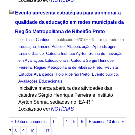
Localizado em
NOTÍCIAS
Evento apresenta estratégias para aprimorar a
qualidade da educação em redes municipais da
Região Metropolitana de Ribeirão Preto
por
Thais Cardoso
—
publicado
26/01/2026
— registrado em:
Educação
,
Ensino Público
,
Alfabetização
,
Aprendizagem
,
Ensino Básico
,
Cátedra Instituto Ayrton Senna de Inovação
em Avaliações Educacionais
,
Cátedra Sérgio Henrique
Ferreira
,
Região Metropolitana de Ribeirão Preto
,
Revista
Estudos Avançados
,
Polo Ribeirão Preto
,
Evento público
,
Avaliações Educacionais
Iniciativa marca abertura das atividades das
cátedras Sérgio Henrique Ferreira e Instituto
Ayrton Senna, sediadas no IEA-RP
Localizado em
NOTÍCIAS
« 10 itens anteriores
1
…
4
5
6
Próximos 10 itens »
7
8
9
10
…
17