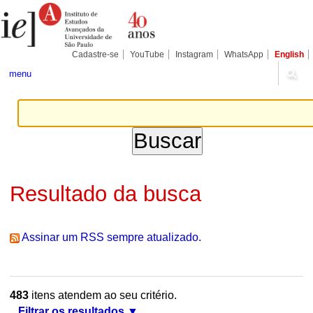
Ir
Ferramentas
Seções
para
Pessoais
o
conteúdo.
|
Cadastre-se
YouTube
Instagram
WhatsApp
English
Ir
para
menu
a
navegação
Resultado da busca
Assinar um RSS sempre atualizado.
483
itens atendem ao seu critério.
Filtrar os resultados