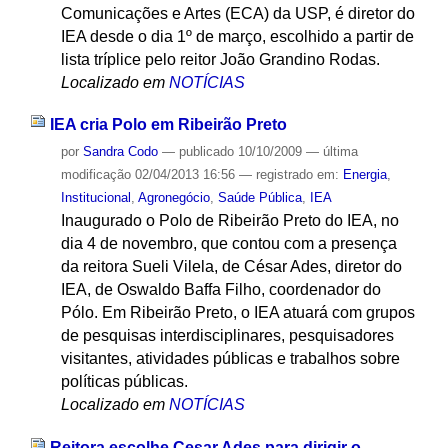
Comunicações e Artes (ECA) da USP, é diretor do
IEA desde o dia 1º de março, escolhido a partir de
lista tríplice pelo reitor João Grandino Rodas.
Localizado em
NOTÍCIAS
IEA cria Polo em Ribeirão Preto
por
Sandra Codo
—
publicado
10/10/2009
—
última
modificação
02/04/2013 16:56
— registrado em:
Energia
,
Institucional
,
Agronegócio
,
Saúde Pública
,
IEA
Inaugurado o Polo de Ribeirão Preto do IEA, no
dia 4 de novembro, que contou com a presença
da reitora Sueli Vilela, de César Ades, diretor do
IEA, de Oswaldo Baffa Filho, coordenador do
Pólo. Em Ribeirão Preto, o IEA atuará com grupos
de pesquisas interdisciplinares, pesquisadores
visitantes, atividades públicas e trabalhos sobre
políticas públicas.
Localizado em
NOTÍCIAS
Reitora escolhe Cesar Ades para dirigir o