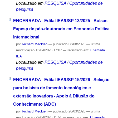
Localizado em
PESQUISA
/
Oportunidades de
pesquisa
ENCERRADA - Edital IEA/USP 13/2025 - Bolsas
Fapesp de pós-doutorado em Economia Política
Internacional
por
Richard Meckien
—
publicado
08/08/2025
—
última
modificação
13/04/2026 17:07
— registrado em:
Chamada
IEA
Localizado em
PESQUISA
/
Oportunidades de
pesquisa
ENCERRADA - Edital IEA/USP 15/2026 - Seleção
para bolsista de fomento tecnológico e
extensão inovadora - Apoio à Difusão do
Conhecimento (ADC)
por
Richard Meckien
—
publicado
26/03/2026
—
última
modificação
29/04/2026 11:51
— registrado em:
Chamada