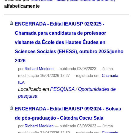
alfabeticamente
ENCERRADA - Edital IEA/USP 02/2025 -
Chamada para candidatura de professor
visitante da École des Hautes Études en
Sciences Sociales (EHESS), outubro 2025/junho
2026
por
Richard Meckien
—
publicado
03/08/2023
—
última
modificação
16/01/2026 12:27
— registrado em:
Chamada
IEA
Localizado em
PESQUISA
/
Oportunidades de
pesquisa
ENCERRADA - Edital IEA/USP 09/2024 - Bolsas
de pós-graduação - Cátedra Oscar Sala
por
Richard Meckien
—
publicado
03/08/2023
—
última
modificação
21/05/2026 12:30
— registrado em:
Chamada