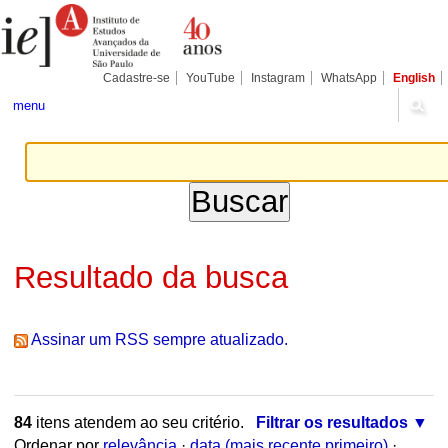
Ir
Ferramentas
Seções
para
Pessoais
o
conteúdo.
|
Cadastre-se
YouTube
Instagram
WhatsApp
English
Ir
para
menu
a
navegação
Resultado da busca
Assinar um RSS sempre atualizado.
84
itens atendem ao seu critério.
Filtrar os resultados
Ordenar por
relevância
·
data (mais recente primeiro)
·