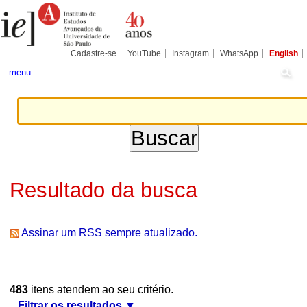
Ir
Ferramentas
Seções
para
Pessoais
o
conteúdo.
|
Cadastre-se
YouTube
Instagram
WhatsApp
English
Ir
para
menu
a
navegação
Resultado da busca
Assinar um RSS sempre atualizado.
483
itens atendem ao seu critério.
Filtrar os resultados