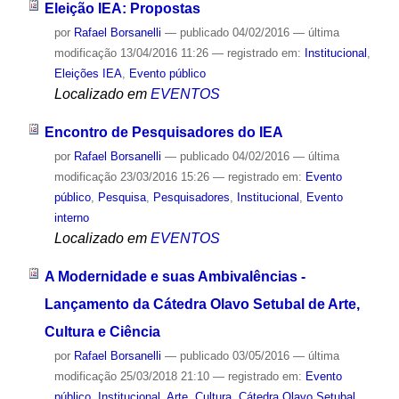
Eleição IEA: Propostas
por
Rafael Borsanelli
—
publicado
04/02/2016
—
última
modificação
13/04/2016 11:26
— registrado em:
Institucional
,
Eleições IEA
,
Evento público
Localizado em
EVENTOS
Encontro de Pesquisadores do IEA
por
Rafael Borsanelli
—
publicado
04/02/2016
—
última
modificação
23/03/2016 15:26
— registrado em:
Evento
público
,
Pesquisa
,
Pesquisadores
,
Institucional
,
Evento
interno
Localizado em
EVENTOS
A Modernidade e suas Ambivalências -
Lançamento da Cátedra Olavo Setubal de Arte,
Cultura e Ciência
por
Rafael Borsanelli
—
publicado
03/05/2016
—
última
modificação
25/03/2018 21:10
— registrado em:
Evento
público
,
Institucional
,
Arte
,
Cultura
,
Cátedra Olavo Setubal