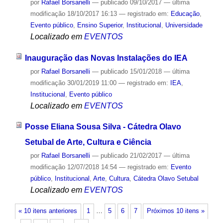
por
Rafael Borsanelli
—
publicado
09/10/2017
—
última
modificação
18/10/2017 16:13
— registrado em:
Educação
,
Evento público
,
Ensino Superior
,
Institucional
,
Universidade
Localizado em
EVENTOS
Inauguração das Novas Instalações do IEA
por
Rafael Borsanelli
—
publicado
15/01/2018
—
última
modificação
30/01/2019 11:00
— registrado em:
IEA
,
Institucional
,
Evento público
Localizado em
EVENTOS
Posse Eliana Sousa Silva - Cátedra Olavo
Setubal de Arte, Cultura e Ciência
por
Rafael Borsanelli
—
publicado
21/02/2017
—
última
modificação
12/07/2018 14:54
— registrado em:
Evento
público
,
Institucional
,
Arte
,
Cultura
,
Cátedra Olavo Setubal
Localizado em
EVENTOS
« 10 itens anteriores
1
…
5
6
7
Próximos 10 itens »