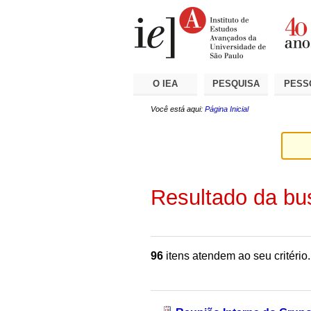
Ir
Ferramentas
Seções
para
Pessoais
o
conteúdo.
|
Ir
para
a
O IEA
PESQUISA
PESS
navegação
Você está aqui:
Página Inicial
Resultado da bu
96
itens atendem ao seu critério.