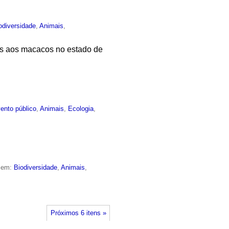
odiversidade
,
Animais
,
as aos macacos no estado de
ento público
,
Animais
,
Ecologia
,
o em:
Biodiversidade
,
Animais
,
Próximos 6 itens »