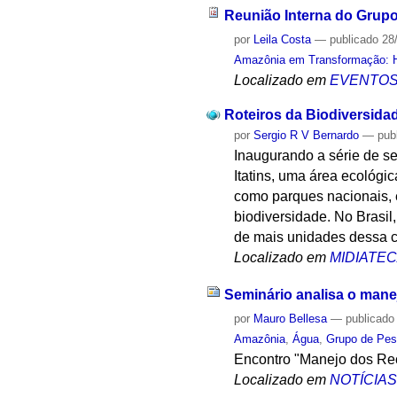
Reunião Interna do Grup
por
Leila Costa
—
publicado
28
Amazônia em Transformação: Hi
Localizado em
EVENTO
Roteiros da Biodiversidad
por
Sergio R V Bernardo
—
pub
Inaugurando a série de se
Itatins, uma área ecológi
como parques nacionais, 
biodiversidade. No Brasil
de mais unidades dessa ca
Localizado em
MIDIATE
Seminário analisa o man
por
Mauro Bellesa
—
publicado
Amazônia
,
Água
,
Grupo de Pes
Encontro "Manejo dos Rec
Localizado em
NOTÍCIA