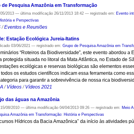
o de Pesquisa Amazônia em Transformação
/05/2013
—
última modificação
26/11/2013 18:42
— registrado em:
Evento in
stória e Perspectivas
S
/
Eventos e Reuniões
e: Estação Ecológica Jureia-Itatins
licado
03/06/2021
— registrado em:
Grupo de Pesquisa Amazônia em Transfo
minários “Roteiros da Biodiversidade”, este evento abordou a 
ca protegida situada no litoral da Mata Atlântica, no Estado de 
estações ecológicas e reservas biológicas são elementos esse
, todos os estudos científicos indicam essa ferramenta como ess
tegoria para garantir a sobrevivência de nossa rica biodiversi
CA
/
Vídeos
/
Vídeos 2021
ejo das águas na Amazônia
15/08/2010
—
última modificação
04/04/2013 09:26
— registrado em:
Meio A
quisa Amazônia em Transformação: História e Perspectivas
ursos Hídricos da Bacia Amazônica" da início às atividades pú
S