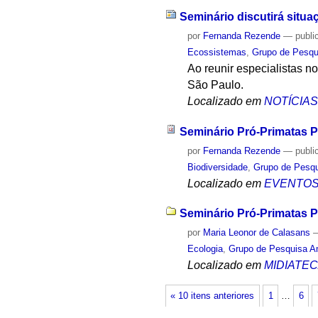
Seminário discutirá situa
por
Fernanda Rezende
—
publi
Ecossistemas
,
Grupo de Pesqu
Ao reunir especialistas 
São Paulo.
Localizado em
NOTÍCIA
Seminário Pró-Primatas P
por
Fernanda Rezende
—
publi
Biodiversidade
,
Grupo de Pesqu
Localizado em
EVENTO
Seminário Pró-Primatas Pa
por
Maria Leonor de Calasans
Ecologia
,
Grupo de Pesquisa A
Localizado em
MIDIATE
« 10 itens anteriores
1
…
6