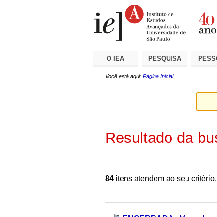
Ir
Ferramentas
Seções
para
Pessoais
o
conteúdo.
|
Ir
para
a
O IEA
PESQUISA
PESS
navegação
Você está aqui:
Página Inicial
Resultado da bu
84
itens atendem ao seu critério.