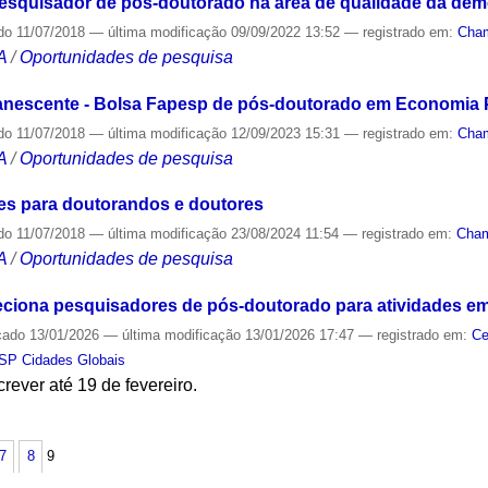
quisador de pós-doutorado na área de qualidade da dem
do
11/07/2018
—
última modificação
09/09/2022 13:52
— registrado em:
Cha
A
/
Oportunidades de pesquisa
scente - Bolsa Fapesp de pós-doutorado em Economia Pol
do
11/07/2018
—
última modificação
12/09/2023 15:31
— registrado em:
Cha
A
/
Oportunidades de pesquisa
es para doutorandos e doutores
do
11/07/2018
—
última modificação
23/08/2024 11:54
— registrado em:
Cha
A
/
Oportunidades de pesquisa
eciona pesquisadores de pós-doutorado para atividades e
cado
13/01/2026
—
última modificação
13/01/2026 17:47
— registrado em:
Ce
SP Cidades Globais
ever até 19 de fevereiro.
S
7
8
9