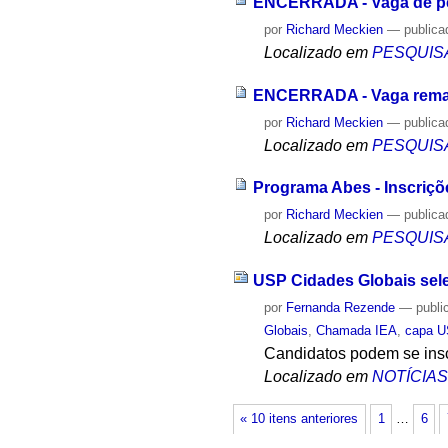
ENCERRADA - Vaga de pes
por
Richard Meckien
—
publica
Localizado em
PESQUIS
ENCERRADA - Vaga remane
por
Richard Meckien
—
publica
Localizado em
PESQUIS
Programa Abes - Inscriçõ
por
Richard Meckien
—
publica
Localizado em
PESQUIS
USP Cidades Globais sel
por
Fernanda Rezende
—
publi
Globais
,
Chamada IEA
,
capa U
Candidatos podem se inscr
Localizado em
NOTÍCIA
« 10 itens anteriores
1
…
6