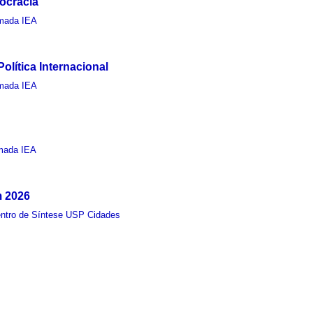
ocracia
mada IEA
ítica Internacional
mada IEA
mada IEA
m 2026
ntro de Síntese USP Cidades