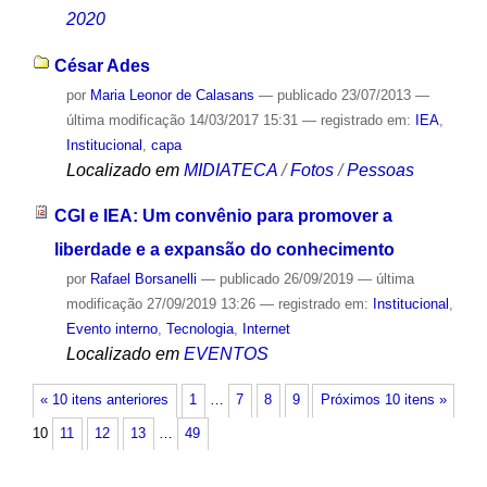
2020
César Ades
por
Maria Leonor de Calasans
—
publicado
23/07/2013
—
última modificação
14/03/2017 15:31
— registrado em:
IEA
,
Institucional
,
capa
Localizado em
MIDIATECA
/
Fotos
/
Pessoas
CGI e IEA: Um convênio para promover a
liberdade e a expansão do conhecimento
por
Rafael Borsanelli
—
publicado
26/09/2019
—
última
modificação
27/09/2019 13:26
— registrado em:
Institucional
,
Evento interno
,
Tecnologia
,
Internet
Localizado em
EVENTOS
« 10 itens anteriores
1
…
7
8
9
Próximos 10 itens »
10
11
12
13
…
49