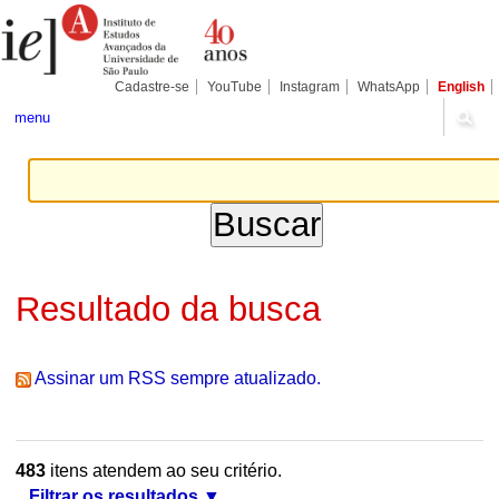
Ir
Ferramentas
Seções
para
Pessoais
o
conteúdo.
|
Cadastre-se
YouTube
Instagram
WhatsApp
English
Ir
para
menu
a
navegação
Resultado da busca
Assinar um RSS sempre atualizado.
483
itens atendem ao seu critério.
Filtrar os resultados