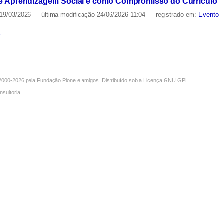
de Aprendizagem Social e como Compromisso do Currículo 
19/03/2026
—
última modificação
24/06/2026 11:04
— registrado em:
Evento 
S
000-2026 pela
Fundação Plone
e amigos. Distribuído sob a
Licença GNU GPL
.
nsultoria
.