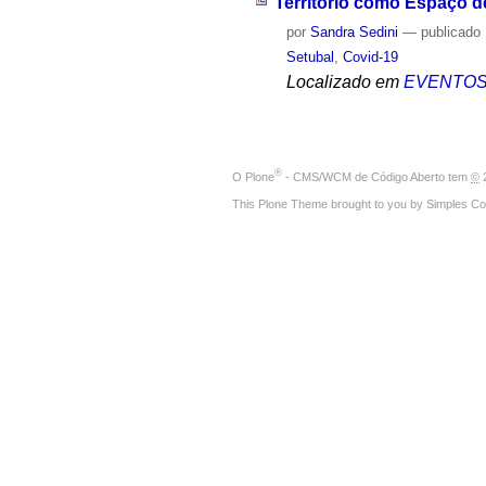
Território como Espaço 
por
Sandra Sedini
—
publicado
Setubal
,
Covid-19
Localizado em
EVENTO
®
O
Plone
- CMS/WCM de Código Aberto
tem
©
2
This Plone Theme brought to you by
Simples Co