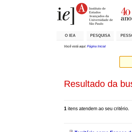
Ir
Ferramentas
Seções
para
Pessoais
o
conteúdo.
|
Ir
para
a
O IEA
PESQUISA
PESS
navegação
Você está aqui:
Página Inicial
Resultado da bu
1
itens atendem ao seu critério.