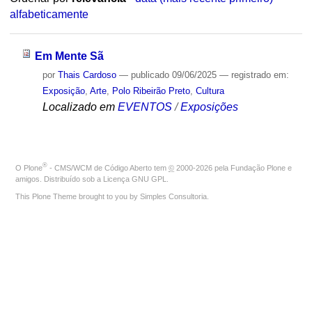
alfabeticamente
Em Mente Sã
por
Thais Cardoso
—
publicado
09/06/2025
— registrado em:
Exposição
,
Arte
,
Polo Ribeirão Preto
,
Cultura
Localizado em
EVENTOS
/
Exposições
®
O
Plone
- CMS/WCM de Código Aberto
tem
©
2000-2026 pela
Fundação Plone
e
amigos. Distribuído sob a
Licença GNU GPL
.
This Plone Theme brought to you by
Simples Consultoria
.