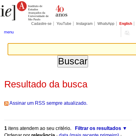
Ir
Ferramentas
Seções
para
Pessoais
o
conteúdo.
|
Cadastre-se
YouTube
Instagram
WhatsApp
English
Ir
para
menu
a
navegação
Resultado da busca
Assinar um RSS sempre atualizado.
1
itens atendem ao seu critério.
Filtrar os resultados
Ordenar por
relevância
·
data (mais recente primeiro)
·