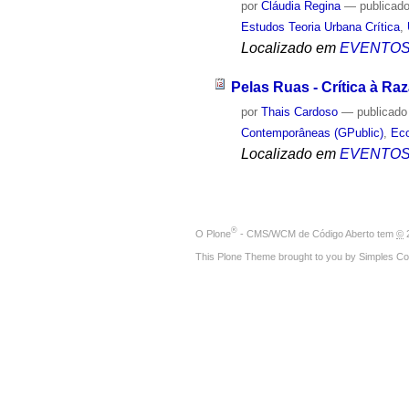
por
Cláudia Regina
—
publicad
Estudos Teoria Urbana Crítica
,
Localizado em
EVENTO
Pelas Ruas - Crítica à Raz
por
Thais Cardoso
—
publicado
Contemporâneas (GPublic)
,
Eco
Localizado em
EVENTO
®
O
Plone
- CMS/WCM de Código Aberto
tem
©
2
This Plone Theme brought to you by
Simples Co