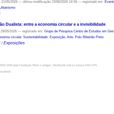
o
21/05/2026
—
última modificação
23/06/2026 14:56
— registrado em:
Event
Urbanismo
S
ão Dualista: entre a economia circular e a invisibilidade
29/05/2026
— registrado em:
Grupo de Pesquisa Centro de Estudos em Gest
nomia circular
,
Sustentabilidade
,
Exposição
,
Arte
,
Polo Ribeirão Preto
S
/
Exposições
000-2026 pela
Fundação Plone
e amigos. Distribuído sob a
Licença GNU GPL
.
nsultoria
.