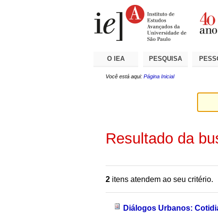
Ir
Ferramentas
Seções
para
Pessoais
o
conteúdo.
|
Ir
para
a
O IEA
PESQUISA
PESS
navegação
Você está aqui:
Página Inicial
Resultado da bu
2
itens atendem ao seu critério.
Diálogos Urbanos: Cotidi