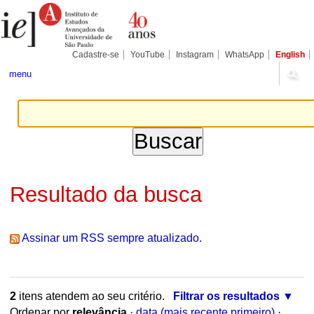
Ir
Ferramentas
Seções
para
Pessoais
o
conteúdo.
|
Cadastre-se
YouTube
Instagram
WhatsApp
English
Ir
para
menu
a
navegação
Resultado da busca
Assinar um RSS sempre atualizado.
2
itens atendem ao seu critério.
Filtrar os resultados
Ordenar por
relevância
·
data (mais recente primeiro)
·