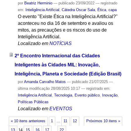
por
Beatriz Herminio
—
publicado
23/09/2022
— registrado
em:
Inteligência Artificial
,
Cátedra Oscar Sala
,
Ética
,
capa
O evento "Existe Ética na Inteligência Artificial?"
aconteceu no dia 16 de setembro e avaliou os
mitos, as precauções e os riscos do uso de
Inteligência Artificial.
Localizado em
NOTÍCIAS
2º Encontro Internacional das Cidades
Inteligentes às Cidades MIL: Inovação,
Inteligência, Planeta e Sociedade (Edição Brasil)
por
Amanda Carvalho Matos
—
publicado
21/07/2025
—
última modificação
28/08/2025 10:17
— registrado em:
Inteligência Artificial
,
Tecnologia
,
Evento público
,
Inovação
,
Políticas Públicas
Localizado em
EVENTOS
« 10 itens anteriores
1
…
11
12
Próximos 10 itens »
13
14
15
16
17
…
22