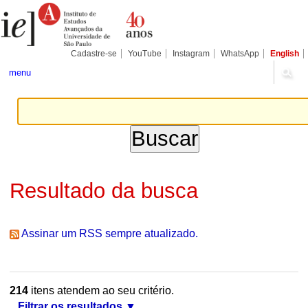
Ir
Ferramentas
Seções
para
Pessoais
o
conteúdo.
|
Cadastre-se
YouTube
Instagram
WhatsApp
English
Ir
para
menu
a
navegação
Resultado da busca
Assinar um RSS sempre atualizado.
214
itens atendem ao seu critério.
Filtrar os resultados