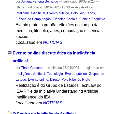
por
Juliana Ferreira Bernardo
—
publicado
16/09/2025
—
última modificação
18/09/2025 12:30
— registrado em:
Inteligência Artificial
,
Evento público
,
Polo São Carlos
,
Ciência da Computação
,
Ciências Sociais
,
Ciência Cognitiva
Evento gratuito propõe reflexões no campo da
medicina, filosofia, artes, computação e ciências
sociais.
Localizado em
NOTÍCIAS
Evento on-line discute ética da inteligência
artificial
por
Thais Cardoso
—
publicado
26/04/2024
— registrado em:
Inteligência Artificial
,
Tecnologia
,
Evento público
,
Grupos de
Estudo
,
Evento online
,
Direito
,
Polo Ribeirão Preto
Realização é do Grupo de Estudos TechLaw do
IEA-RP e da iniciativa Understanding Artificial
Intelligence, do IEA
Localizado em
NOTÍCIAS
O Centro de Inteligência Artificial -