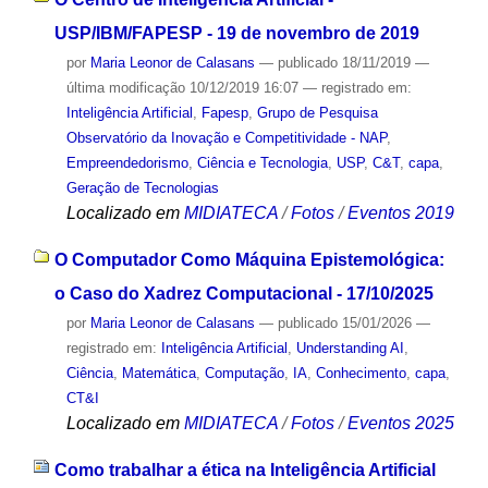
USP/IBM/FAPESP - 19 de novembro de 2019
por
Maria Leonor de Calasans
—
publicado
18/11/2019
—
última modificação
10/12/2019 16:07
— registrado em:
Inteligência Artificial
,
Fapesp
,
Grupo de Pesquisa
Observatório da Inovação e Competitividade - NAP
,
Empreendedorismo
,
Ciência e Tecnologia
,
USP
,
C&T
,
capa
,
Geração de Tecnologias
Localizado em
MIDIATECA
/
Fotos
/
Eventos 2019
O Computador Como Máquina Epistemológica:
o Caso do Xadrez Computacional - 17/10/2025
por
Maria Leonor de Calasans
—
publicado
15/01/2026
—
registrado em:
Inteligência Artificial
,
Understanding AI
,
Ciência
,
Matemática
,
Computação
,
IA
,
Conhecimento
,
capa
,
CT&I
Localizado em
MIDIATECA
/
Fotos
/
Eventos 2025
Como trabalhar a ética na Inteligência Artificial