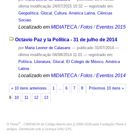
última modificação
24/07/2015 10:32
— registrado em:
Geopolítica
,
Glocal
,
Cultura
,
América Latina
,
Ciências
Sociais
Localizado em
MIDIATECA
/
Fotos
/
Eventos 2015
Octavio Paz y la Política - 31 de julho de 2014
por
Maria Leonor de Calasans
—
publicado
31/07/2014
—
última modificação
04/08/2014 11:01
— registrado em:
Política
,
Literatura
,
Glocal
,
El Colegio de México
,
América
Latina
Localizado em
MIDIATECA
/
Fotos
/
Eventos 2014
« 10 itens anteriores
1
…
6
7
8
Próximos 10 itens »
9
10
11
12
13
®
O
Plone
- CMS/WCM de Código Aberto
tem
©
2000-2026 pela
Fundação Plone
e
amigos. Distribuído sob a
Licença GNU GPL
.