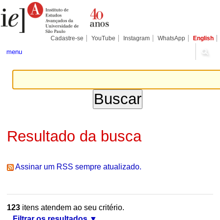
Ir
Ferramentas
Seções
para
Pessoais
o
conteúdo.
|
Cadastre-se
YouTube
Instagram
WhatsApp
English
Ir
para
menu
a
navegação
Resultado da busca
Assinar um RSS sempre atualizado.
123
itens atendem ao seu critério.
Filtrar os resultados