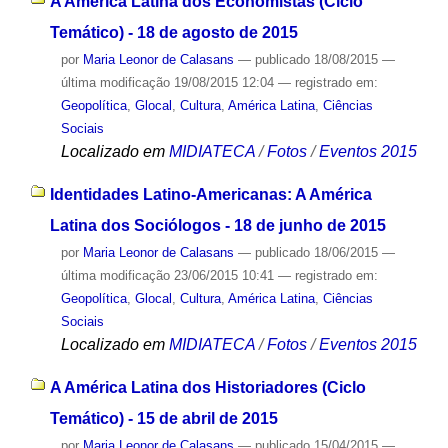
A América Latina dos Economistas (Ciclo
Temático) - 18 de agosto de 2015
por
Maria Leonor de Calasans
—
publicado
18/08/2015
—
última modificação
19/08/2015 12:04
— registrado em:
Geopolítica
,
Glocal
,
Cultura
,
América Latina
,
Ciências
Sociais
Localizado em
MIDIATECA
/
Fotos
/
Eventos 2015
Identidades Latino-Americanas: A América
Latina dos Sociólogos - 18 de junho de 2015
por
Maria Leonor de Calasans
—
publicado
18/06/2015
—
última modificação
23/06/2015 10:41
— registrado em:
Geopolítica
,
Glocal
,
Cultura
,
América Latina
,
Ciências
Sociais
Localizado em
MIDIATECA
/
Fotos
/
Eventos 2015
A América Latina dos Historiadores (Ciclo
Temático) - 15 de abril de 2015
por
Maria Leonor de Calasans
—
publicado
15/04/2015
—