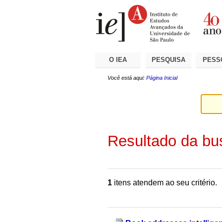
Ir
Ferramentas
Seções
para
Pessoais
o
conteúdo.
|
Ir
para
a
O IEA
PESQUISA
PESS
navegação
Você está aqui:
Página Inicial
Resultado da bu
1
itens atendem ao seu critério.