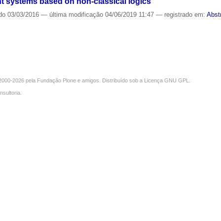
nt systems based on non-classical logics
do
03/03/2016
—
última modificação
04/06/2019 11:47
— registrado em:
Abst
000-2026 pela
Fundação Plone
e amigos. Distribuído sob a
Licença GNU GPL
.
nsultoria
.