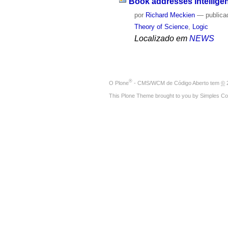
Book addresses intellige
por
Richard Meckien
—
publica
Theory of Science
,
Logic
Localizado em
NEWS
®
O
Plone
- CMS/WCM de Código Aberto
tem
©
2
This Plone Theme brought to you by
Simples Co