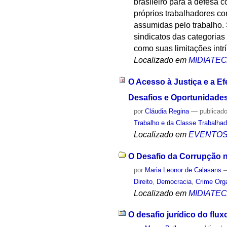
brasileiro para a defesa c
próprios trabalhadores co
assumidas pelo trabalho.
sindicatos das categorias
como suas limitações intr
Localizado em
MIDIATE
O Acesso à Justiça e a Ef
Desafios e Oportunidade
por
Cláudia Regina
—
publicad
Trabalho e da Classe Trabalha
Localizado em
EVENTO
O Desafio da Corrupção na
por
Maria Leonor de Calasans
Direito
,
Democracia
,
Crime Org
Localizado em
MIDIATE
O desafio jurídico do flu