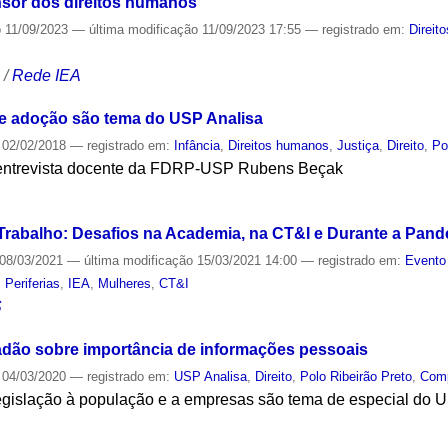
nsor dos direitos humanos
o
11/09/2023
—
última modificação
11/09/2023 17:55
— registrado em:
Direit
S
/
Rede IEA
 adoção são tema do USP Analisa
02/02/2018
— registrado em:
Infância
,
Direitos humanos
,
Justiça
,
Direito
,
Po
entrevista docente da FDRP-USP Rubens Beçak
S
Trabalho: Desafios na Academia, na CT&I e Durante a Pan
08/03/2021
—
última modificação
15/03/2021 14:00
— registrado em:
Evento
,
Periferias
,
IEA
,
Mulheres
,
CT&I
S
dadão sobre importância de informações pessoais
04/03/2020
— registrado em:
USP Analisa
,
Direito
,
Polo Ribeirão Preto
,
Com
egislação à população e a empresas são tema de especial do 
S