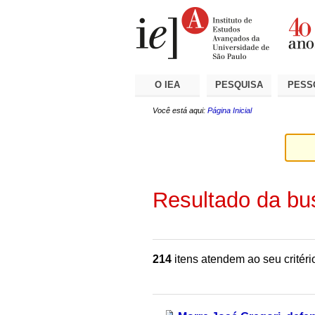
Ir
Ferramentas
Seções
para
Pessoais
o
conteúdo.
|
Ir
para
a
O IEA
PESQUISA
PESS
navegação
Você está aqui:
Página Inicial
Resultado da bu
214
itens atendem ao seu critéri