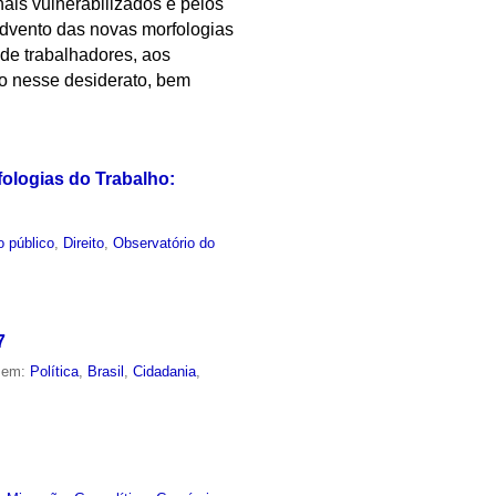
nais vulnerabilizados e pelos
 advento das novas morfologias
de trabalhadores, aos
ção nesse desiderato, bem
fologias do Trabalho:
o público
,
Direito
,
Observatório do
7
o em:
Política
,
Brasil
,
Cidadania
,