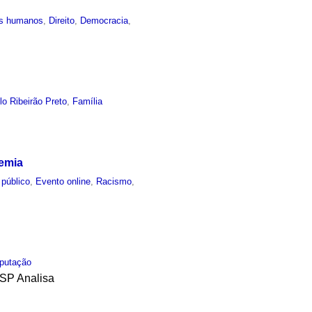
os humanos
,
Direito
,
Democracia
,
lo Ribeirão Preto
,
Família
demia
 público
,
Evento online
,
Racismo
,
putação
USP Analisa