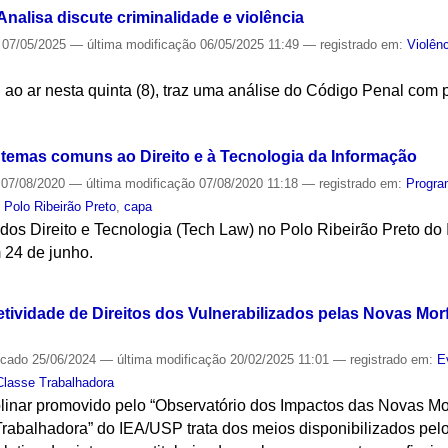
alisa discute criminalidade e violência
07/05/2025
—
última modificação
06/05/2025 11:49
— registrado em:
Violên
ai ao ar nesta quinta (8), traz uma análise do Código Penal c
S
temas comuns ao Direito e à Tecnologia da Informação
07/08/2020
—
última modificação
07/08/2020 11:18
— registrado em:
Progra
,
Polo Ribeirão Preto
,
capa
os Direito e Tecnologia (Tech Law) no Polo Ribeirão Preto do 
 24 de junho.
S
etividade de Direitos dos Vulnerabilizados pelas Novas Mor
icado
25/06/2024
—
última modificação
20/02/2025 11:01
— registrado em:
E
Classe Trabalhadora
plinar promovido pelo “Observatório dos Impactos das Novas Mo
rabalhadora” do IEA/USP trata dos meios disponibilizados pel