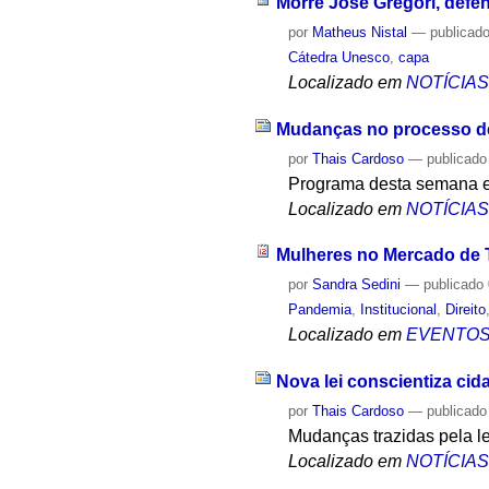
Morre José Gregori, defe
por
Matheus Nistal
—
publicad
Cátedra Unesco
,
capa
Localizado em
NOTÍCIA
Mudanças no processo de
por
Thais Cardoso
—
publicado
Programa desta semana 
Localizado em
NOTÍCIA
Mulheres no Mercado de 
por
Sandra Sedini
—
publicado
Pandemia
,
Institucional
,
Direito
Localizado em
EVENTO
Nova lei conscientiza ci
por
Thais Cardoso
—
publicado
Mudanças trazidas pela l
Localizado em
NOTÍCIA