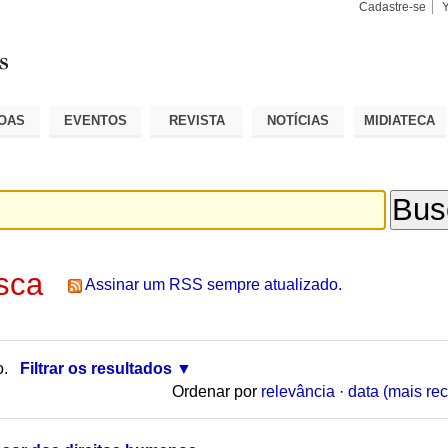
Cadastre-se
Busca
Busca
Avançad
OAS
EVENTOS
REVISTA
NOTÍCIAS
MIDIATECA
sca
Assinar um RSS sempre atualizado.
o.
Filtrar os resultados
Ordenar por
relevância
·
data (mais rec