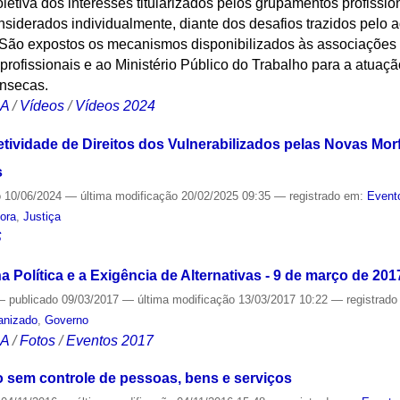
oletiva dos interesses titularizados pelos grupamentos profissio
nsiderados individualmente, diante dos desafios trazidos pelo
 São expostos os mecanismos disponibilizados às associações 
 profissionais e ao Ministério Público do Trabalho para a atua
ínsecas.
CA
/
Vídeos
/
Vídeos 2024
etividade de Direitos dos Vulnerabilizados pelas Novas Mor
s
o
10/06/2024
—
última modificação
20/02/2025 09:35
— registrado em:
Event
dora
,
Justiça
S
 Política e a Exigência de Alternativas - 9 de março de 201
—
publicado
09/03/2017
—
última modificação
13/03/2017 10:22
— registrad
anizado
,
Governo
CA
/
Fotos
/
Eventos 2017
xo sem controle de pessoas, bens e serviços