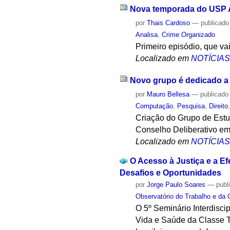
Nova temporada do USP An
por
Thais Cardoso
—
publicado
Analisa
,
Crime Organizado
Primeiro episódio, que v
Localizado em
NOTÍCIA
Novo grupo é dedicado a 
por
Mauro Bellesa
—
publicado
Computação
,
Pesquisa
,
Direito
Criação do Grupo de Estud
Conselho Deliberativo em
Localizado em
NOTÍCIA
O Acesso à Justiça e a Ef
Desafios e Oportunidades
por
Jorge Paulo Soares
—
publ
Observatório do Trabalho e da 
O 5º Seminário Interdisci
Vida e Saúde da Classe T