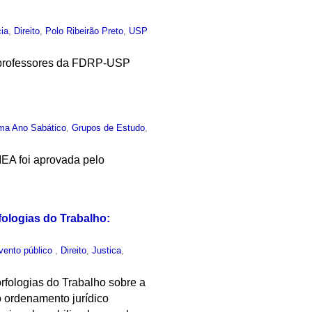
cia
,
Direito
,
Polo Ribeirão Preto
,
USP
om professores da FDRP-USP
ma Ano Sabático
,
Grupos de Estudo
,
IEA foi aprovada pelo
fologias do Trabalho:
vento público
,
Direito
,
Justica
,
rfologias do Trabalho sobre a
o ordenamento jurídico