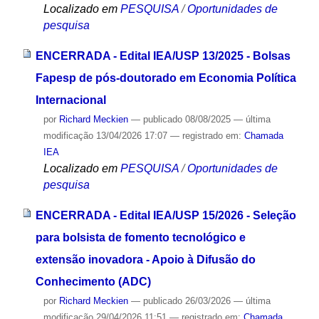
Localizado em
PESQUISA
/
Oportunidades de
pesquisa
ENCERRADA - Edital IEA/USP 13/2025 - Bolsas
Fapesp de pós-doutorado em Economia Política
Internacional
por
Richard Meckien
—
publicado
08/08/2025
—
última
modificação
13/04/2026 17:07
— registrado em:
Chamada
IEA
Localizado em
PESQUISA
/
Oportunidades de
pesquisa
ENCERRADA - Edital IEA/USP 15/2026 - Seleção
para bolsista de fomento tecnológico e
extensão inovadora - Apoio à Difusão do
Conhecimento (ADC)
por
Richard Meckien
—
publicado
26/03/2026
—
última
modificação
29/04/2026 11:51
— registrado em:
Chamada