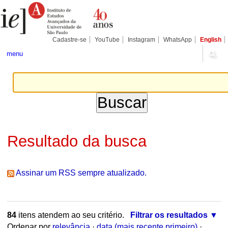
Ir
Ferramentas
Seções
para
Pessoais
o
conteúdo.
|
Cadastre-se
YouTube
Instagram
WhatsApp
English
Ir
para
menu
a
navegação
Resultado da busca
Assinar um RSS sempre atualizado.
84
itens atendem ao seu critério.
Filtrar os resultados
Ordenar por
relevância
·
data (mais recente primeiro)
·