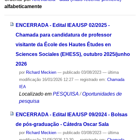
alfabeticamente
ENCERRADA - Edital IEA/USP 02/2025 -
Chamada para candidatura de professor
visitante da École des Hautes Études en
Sciences Sociales (EHESS), outubro 2025/junho
2026
por
Richard Meckien
—
publicado
03/08/2023
—
última
modificação
16/01/2026 12:27
— registrado em:
Chamada
IEA
Localizado em
PESQUISA
/
Oportunidades de
pesquisa
ENCERRADA - Edital IEA/USP 09/2024 - Bolsas
de pós-graduação - Cátedra Oscar Sala
por
Richard Meckien
—
publicado
03/08/2023
—
última
modificação
21/05/2026 12:30
— registrado em:
Chamada