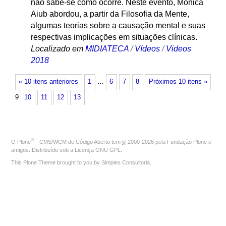
não sabe-se como ocorre. Neste evento, Monica
Aiub abordou, a partir da Filosofia da Mente,
algumas teorias sobre a causação mental e suas
respectivas implicações em situações clínicas.
Localizado em
MIDIATECA
/
Vídeos
/
Videos
2018
« 10 itens anteriores
1
…
6
7
8
Próximos 10 itens »
9
10
11
12
13
®
O
Plone
- CMS/WCM de Código Aberto
tem
©
2000-2026 pela
Fundação Plone
e
amigos. Distribuído sob a
Licença GNU GPL
.
This Plone Theme brought to you by
Simples Consultoria
.