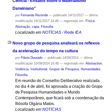
Ciência - Ensaios sobre o Materialismo
Darwiniano"
por
Fernanda Rezende
—
publicado
14/11/2017
—
última
modificação
14/11/2017 14:49
— registrado em:
Física
,
Abstração
,
capa
,
Filosofia
Localizado em
NOTÍCIAS
/
Rede IEA
Novo grupo de pesquisa analisará os reflexos
da aceleração do tempo na cultura
por
Flávia Dourado
—
publicado
14/04/2014
—
última
modificação
10/09/2014 16:48
— registrado em:
Abstraction
,
Violência
,
Institutional
,
Grupos de Pesquisa
,
Humanidades
,
Filosofia
Em reunião do Conselho Deliberativo realizada
no dia 4 de abril, foi aprovada a criação do Grupo
de Pesquisa Humanidades e Mundo
Contemporâneo, que ficará sob a coordenação da
filósofa Olgária Matos.
Localizado em
NOTÍCIAS