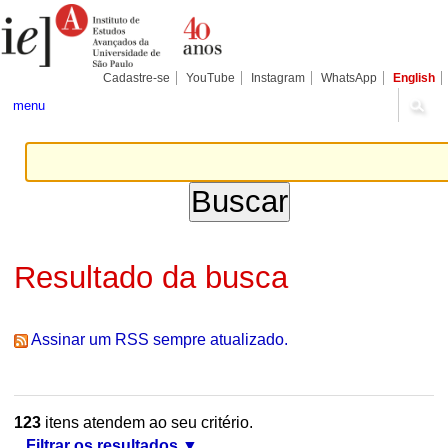
Ir
Ferramentas
Seções
para
Pessoais
o
conteúdo.
|
Cadastre-se
YouTube
Instagram
WhatsApp
English
Ir
para
menu
a
navegação
Resultado da busca
Assinar um RSS sempre atualizado.
123
itens atendem ao seu critério.
Filtrar os resultados