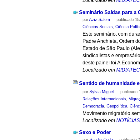
Localizado em
MIDIATE
Seminário Saídas para a C
por
Aziz Salem
—
publicado
15
Ciências Sociais
,
Ciência Polít
Este seminário, com dura
Padre Anchieta, Ordem d
Estado de São Paulo (Ales
sindicalistas e empresári
deste painel foi A Econo
Localizado em
MIDIATE
Sentido de humanidade e
por
Sylvia Miguel
—
publicado
1
Relações Internacionais
,
Migra
Democracia
,
Geopolítica
,
Ciênc
Movimento migratório sem 
Localizado em
NOTÍCIA
Sexo e Poder
por
Sandra Codo
—
publicado
2