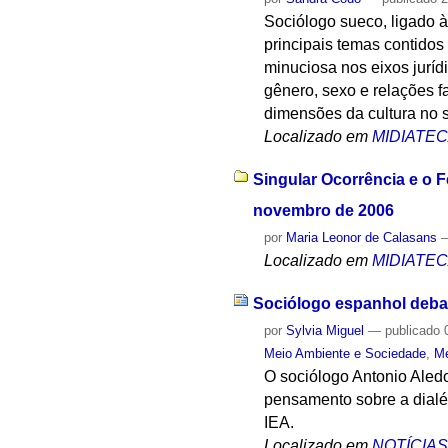
Sociólogo sueco, ligado 
principais temas contidos
minuciosa nos eixos jurídi
gênero, sexo e relações 
dimensões da cultura no 
Localizado em
MIDIATE
Singular Ocorrência e o F
novembro de 2006
por
Maria Leonor de Calasans
Localizado em
MIDIATE
Sociólogo espanhol debate
por
Sylvia Miguel
—
publicado
0
Meio Ambiente e Sociedade
,
Me
O sociólogo Antonio Aled
pensamento sobre a dialét
IEA.
Localizado em
NOTÍCIA