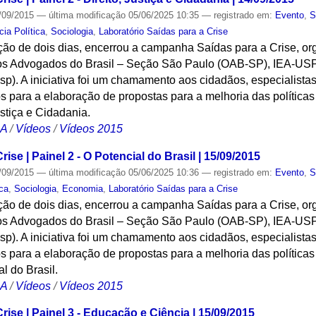
/09/2015
—
última modificação
05/06/2025 10:35
— registrado em:
Evento
,
S
cia Política
,
Sociologia
,
Laboratório Saídas para a Crise
ção de dois dias, encerrou a campanha Saídas para a Crise, o
os Advogados do Brasil – Seção São Paulo (OAB-SP), IEA-USP 
p). A iniciativa foi um chamamento aos cidadãos, especialistas,
os para a elaboração de propostas para a melhoria das políticas
ustiça e Cidadania.
CA
/
Vídeos
/
Vídeos 2015
ise | Painel 2 - O Potencial do Brasil | 15/09/2015
/09/2015
—
última modificação
05/06/2025 10:36
— registrado em:
Evento
,
S
ica
,
Sociologia
,
Economia
,
Laboratório Saídas para a Crise
ção de dois dias, encerrou a campanha Saídas para a Crise, o
os Advogados do Brasil – Seção São Paulo (OAB-SP), IEA-USP 
p). A iniciativa foi um chamamento aos cidadãos, especialistas,
os para a elaboração de propostas para a melhoria das políticas
al do Brasil.
CA
/
Vídeos
/
Vídeos 2015
rise | Painel 3 - Educação e Ciência | 15/09/2015