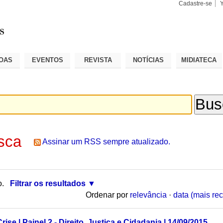
Cadastre-se
Busca
Busca
Avançad
OAS
EVENTOS
REVISTA
NOTÍCIAS
MIDIATECA
sca
Assinar um RSS sempre atualizado.
o.
Filtrar os resultados
Ordenar por
relevância
·
data (mais rec
ise | Painel 2 - Direito, Justiça e Cidadania | 14/09/2015