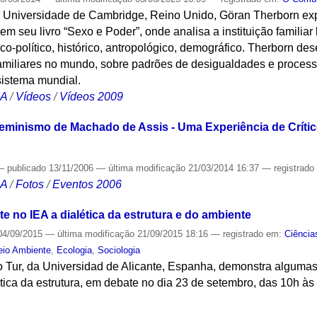
à Universidade de Cambridge, Reino Unido, Göran Therborn exp
 em seu livro “Sexo e Poder”, onde analisa a instituição famili
co-político, histórico, antropológico, demográfico. Therborn de
familiares no mundo, sobre padrões de desigualdades e process
sistema mundial.
CA
/
Vídeos
/
Vídeos 2009
eminismo de Machado de Assis - Uma Experiência de Crítico
—
publicado
13/11/2006
—
última modificação
21/03/2014 16:37
— registrad
CA
/
Fotos
/
Eventos 2006
 no IEA a dialética da estrutura e do ambiente
4/09/2015
—
última modificação
21/09/2015 18:16
— registrado em:
Ciência
io Ambiente
,
Ecologia
,
Sociologia
o Tur, da Universidad de Alicante, Espanha, demonstra alguma
ica da estrutura, em debate no dia 23 de setembro, das 10h às
S