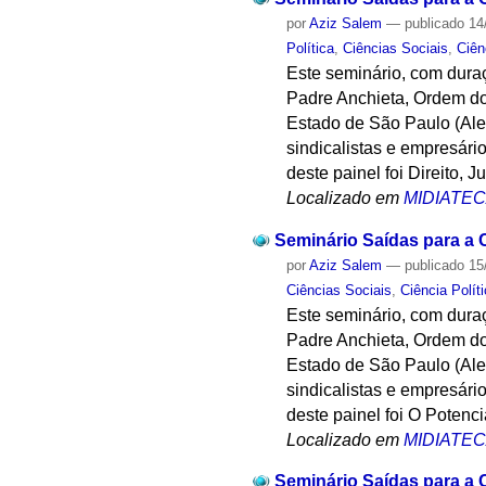
por
Aziz Salem
—
publicado
14
Política
,
Ciências Sociais
,
Ciên
Este seminário, com dura
Padre Anchieta, Ordem d
Estado de São Paulo (Ales
sindicalistas e empresári
deste painel foi Direito, J
Localizado em
MIDIATE
Seminário Saídas para a Cr
por
Aziz Salem
—
publicado
15
Ciências Sociais
,
Ciência Polít
Este seminário, com dura
Padre Anchieta, Ordem d
Estado de São Paulo (Ales
sindicalistas e empresári
deste painel foi O Potenci
Localizado em
MIDIATE
Seminário Saídas para a C