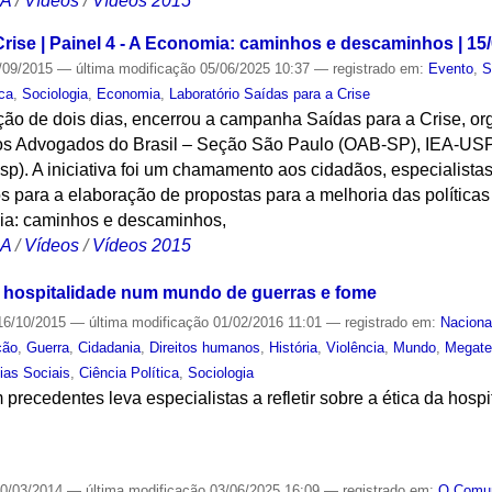
CA
/
Vídeos
/
Vídeos 2015
rise | Painel 4 - A Economia: caminhos e descaminhos | 15
/09/2015
—
última modificação
05/06/2025 10:37
— registrado em:
Evento
,
S
ica
,
Sociologia
,
Economia
,
Laboratório Saídas para a Crise
ção de dois dias, encerrou a campanha Saídas para a Crise, o
os Advogados do Brasil – Seção São Paulo (OAB-SP), IEA-USP 
p). A iniciativa foi um chamamento aos cidadãos, especialistas,
os para a elaboração de propostas para a melhoria das políticas
mia: caminhos e descaminhos,
CA
/
Vídeos
/
Vídeos 2015
 hospitalidade num mundo de guerras e fome
6/10/2015
—
última modificação
01/02/2016 11:01
— registrado em:
Naciona
ção
,
Guerra
,
Cidadania
,
Direitos humanos
,
História
,
Violência
,
Mundo
,
Megate
ias Sociais
,
Ciência Política
,
Sociologia
precedentes leva especialistas a refletir sobre a ética da hospi
S
0/03/2014
—
última modificação
03/06/2025 16:09
— registrado em:
O Com