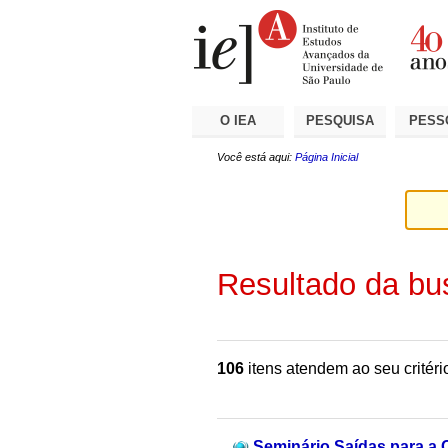
Ir
Ferramentas
Seções
para
Pessoais
o
conteúdo.
|
Ir
para
a
O IEA
PESQUISA
PESS
navegação
Você está aqui:
Página Inicial
Resultado da bu
106
itens atendem ao seu critéri
Seminário Saídas para a Cr