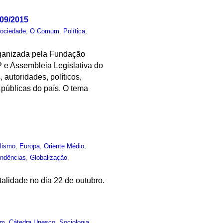
/09/2015
ociedade
,
O Comum
,
Política
,
rganizada pela Fundação
e Assembleia Legislativa do
 autoridades, políticos,
 públicas do país. O tema
lismo
,
Europa
,
Oriente Médio
,
ndências
,
Globalização
,
talidade no dia 22 de outubro.
um
,
Cátedra Unesco
,
Sociologia