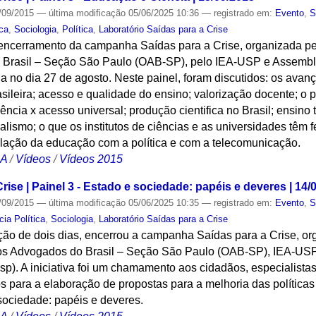
/09/2015
—
última modificação
05/06/2025 10:36
— registrado em:
Evento
,
S
ica
,
Sociologia
,
Política
,
Laboratório Saídas para a Crise
encerramento da campanha Saídas para a Crise, organizada p
Brasil – Seção São Paulo (OAB-SP), pelo IEA-USP e Assemble
da no dia 27 de agosto. Neste painel, foram discutidos: os avan
sileira; acesso e qualidade do ensino; valorização docente; o 
ência x acesso universal; produção cientifica no Brasil; ensino
alismo; o que os institutos de ciências e as universidades têm 
relação da educação com a política e com a telecomunicação.
CA
/
Vídeos
/
Vídeos 2015
rise | Painel 3 - Estado e sociedade: papéis e deveres | 14/
/09/2015
—
última modificação
05/06/2025 10:35
— registrado em:
Evento
,
S
cia Política
,
Sociologia
,
Laboratório Saídas para a Crise
ção de dois dias, encerrou a campanha Saídas para a Crise, o
os Advogados do Brasil – Seção São Paulo (OAB-SP), IEA-USP 
p). A iniciativa foi um chamamento aos cidadãos, especialistas,
os para a elaboração de propostas para a melhoria das políticas
 sociedade: papéis e deveres.