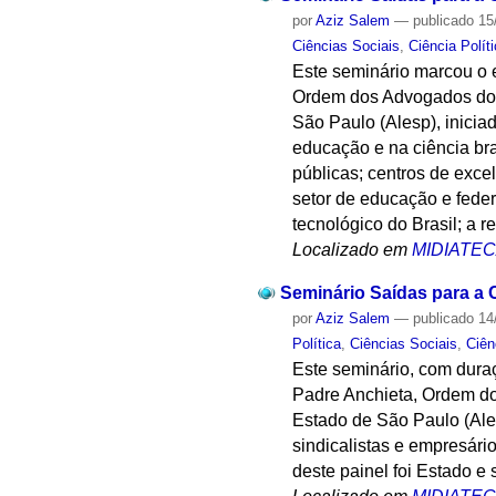
por
Aziz Salem
—
publicado
15
Ciências Sociais
,
Ciência Polít
Este seminário marcou o 
Ordem dos Advogados do 
São Paulo (Alesp), inicia
educação e na ciência bra
públicas; centros de excel
setor de educação e feder
tecnológico do Brasil; a 
Localizado em
MIDIATE
Seminário Saídas para a C
por
Aziz Salem
—
publicado
14
Política
,
Ciências Sociais
,
Ciên
Este seminário, com dura
Padre Anchieta, Ordem d
Estado de São Paulo (Ales
sindicalistas e empresári
deste painel foi Estado e