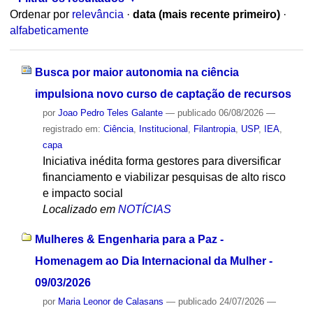
Ordenar por
relevância
·
data (mais recente primeiro)
·
alfabeticamente
Busca por maior autonomia na ciência
impulsiona novo curso de captação de recursos
por
Joao Pedro Teles Galante
—
publicado
06/08/2026
—
registrado em:
Ciência
,
Institucional
,
Filantropia
,
USP
,
IEA
,
capa
Iniciativa inédita forma gestores para diversificar
financiamento e viabilizar pesquisas de alto risco
e impacto social
Localizado em
NOTÍCIAS
Mulheres & Engenharia para a Paz -
Homenagem ao Dia Internacional da Mulher -
09/03/2026
por
Maria Leonor de Calasans
—
publicado
24/07/2026
—