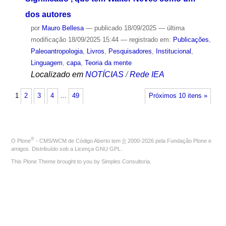
dos autores
por
Mauro Bellesa
—
publicado
18/09/2025
—
última
modificação
18/09/2025 15:44
— registrado em:
Publicações
,
Paleoantropologia
,
Livros
,
Pesquisadores
,
Institucional
,
Linguagem
,
capa
,
Teoria da mente
Localizado em
NOTÍCIAS
/
Rede IEA
1
2
3
4
…
49
Próximos 10 itens »
®
O
Plone
- CMS/WCM de Código Aberto
tem
©
2000-2026 pela
Fundação Plone
e
amigos. Distribuído sob a
Licença GNU GPL
.
This Plone Theme brought to you by
Simples Consultoria
.