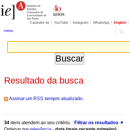
Ir
Ferramentas
Seções
para
Pessoais
o
conteúdo.
|
Cadastre-se
YouTube
Instagram
WhatsApp
English
Ir
para
menu
a
navegação
Resultado da busca
Assinar um RSS sempre atualizado.
34
itens atendem ao seu critério.
Filtrar os resultados
Ordenar por
relevância
·
data (mais recente primeiro)
·