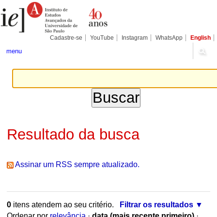
Ir
Ferramentas
para
Pessoais
o
conteúdo.
|
Cadastre-se
YouTube
Instagram
WhatsApp
English
Ir
para
menu
a
navegação
Resultado da busca
Assinar um RSS sempre atualizado.
0
itens atendem ao seu critério.
Filtrar os resultados
Ordenar por
relevância
·
data (mais recente primeiro)
·