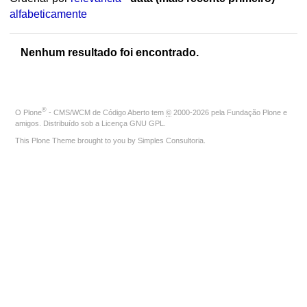
alfabeticamente
Nenhum resultado foi encontrado.
®
O
Plone
- CMS/WCM de Código Aberto
tem
©
2000-2026 pela
Fundação Plone
e
amigos. Distribuído sob a
Licença GNU GPL
.
This Plone Theme brought to you by
Simples Consultoria
.