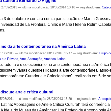
á Cátedra Bernardo O'Higgins
o
27/09/2013
—
última modificação
18/03/2014 10:10
— registrado em:
Cáted
a 3 de outubro e contará com a participação de Martin Grossman
Universidad de La Frontera, Chile; e Maria Helena Rolim Capel
ns.
S
ismo da arte contemporânea na América Latina
1/08/2012
—
última modificação
08/06/2016 15:47
— registrado em:
Grupo d
o e o Privado
,
Arte
,
Abstração
,
América Latina
 curadoria e o colecionismo na arte contemporânea na América L
s discutem várias questões ligadas à arte contemporânea latino
ontemporânea: Curadoria e Colecionismo", realizado em 5 de se
S
iscute arte e crítica cultural
5/08/2011
—
última modificação
28/03/2013 16:29
— registrado em:
Antropol
atina: Abordagens de Arte e Crítica Cultural" terá conferência 
A Ideia do Museu das Américas: Um Projeto de Antropologia At