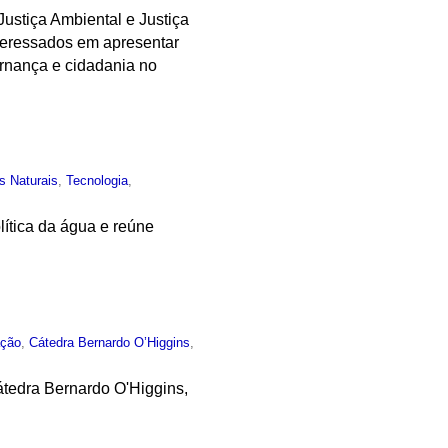
ustiça Ambiental e Justiça
teressados em apresentar
ernança e cidadania no
s Naturais
,
Tecnologia
,
lítica da água e reúne
ção
,
Cátedra Bernardo O’Higgins
,
tedra Bernardo O'Higgins,