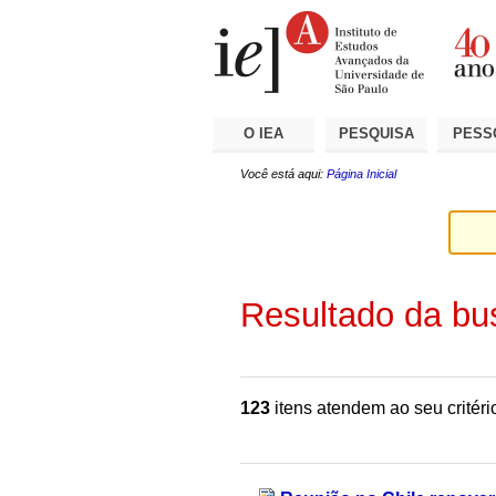
Ir
Ferramentas
Seções
para
Pessoais
o
conteúdo.
|
Ir
para
a
O IEA
PESQUISA
PESS
navegação
Você está aqui:
Página Inicial
Resultado da bu
123
itens atendem ao seu critéri