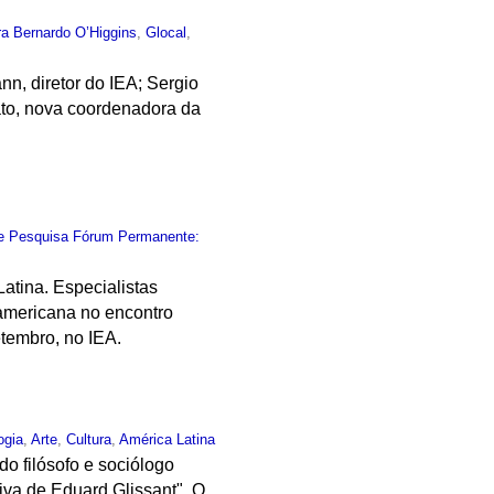
ra Bernardo O’Higgins
,
Glocal
,
n, diretor do IEA; Sergio
ato, nova coordenadora da
e Pesquisa Fórum Permanente:
atina. Especialistas
-americana no encontro
tembro, no IEA.
ogia
,
Arte
,
Cultura
,
América Latina
do filósofo e sociólogo
iva de Eduard Glissant". O