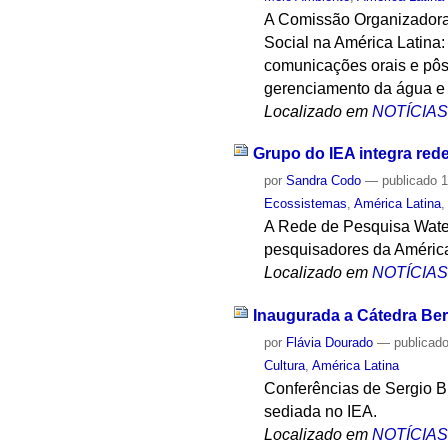
A Comissão Organizadora 
Social na América Latina
comunicações orais e pôs
gerenciamento da água e 
Localizado em
NOTÍCIA
Grupo do IEA integra red
por
Sandra Codo
—
publicado
1
Ecossistemas
,
América Latina
A Rede de Pesquisa Water
pesquisadores da América
Localizado em
NOTÍCIA
Inaugurada a Cátedra Be
por
Flávia Dourado
—
publicad
Cultura
,
América Latina
Conferências de Sergio B
sediada no IEA.
Localizado em
NOTÍCIA