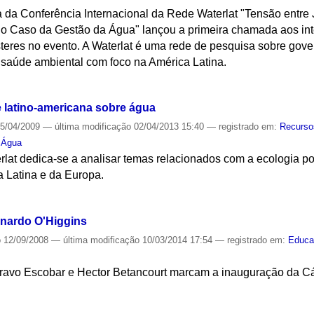
da Conferência Internacional da Rede Waterlat "Tensão entre J
: o Caso da Gestão da Água" lançou a primeira chamada aos in
teres no evento. A Waterlat é uma rede de pesquisa sobre gov
saúde ambiental com foco na América Latina.
S
e latino-americana sobre água
5/04/2009
—
última modificação
02/04/2013 15:40
— registrado em:
Recurso
,
Água
lat dedica-se a analisar temas relacionados com a ecologia po
 Latina e da Europa.
S
rnardo O'Higgins
o
12/09/2008
—
última modificação
10/03/2014 17:54
— registrado em:
Educa
ravo Escobar e Hector Betancourt marcam a inauguração da Cá
S