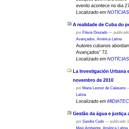
evento acontece no dia 2
Localizado em
NOTÍCIA
A realidade de Cuba do p
por
Flávia Dourado
—
publicad
Avançados
,
América Latina
Autores cubanos abordam a
Avançados" 72.
Localizado em
NOTÍCIA
La Investigación Urbana 
novembro de 2010
por
Maria Leonor de Calasans
Latina
Localizado em
MIDIATE
Gestão da água e justiça 
por
Sandra Codo
—
publicado
1
Meio Ambiente
,
América Latina