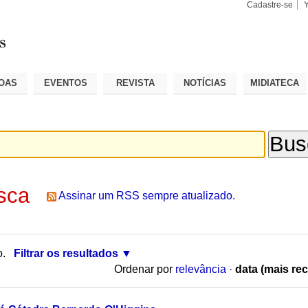
Cadastre-se
Busca
Busca
Avançad
OAS
EVENTOS
REVISTA
NOTÍCIAS
MIDIATECA
sca
Assinar um RSS sempre atualizado.
o.
Filtrar os resultados
Ordenar por
relevância
·
data (mais rec