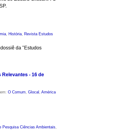
SP.
mia
,
História
,
Revista Estudos
 dossiê da "Estudos
 Relevantes - 16 de
o em:
O Comum
,
Glocal
,
América
e Pesquisa Ciências Ambientais
,