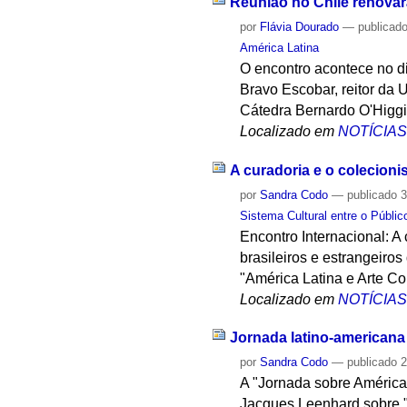
Reunião no Chile renovar
por
Flávia Dourado
—
publicad
América Latina
O encontro acontece no di
Bravo Escobar, reitor da 
Cátedra Bernardo O'Higgi
Localizado em
NOTÍCIA
A curadoria e o colecion
por
Sandra Codo
—
publicado
3
Sistema Cultural entre o Públic
Encontro Internacional: A
brasileiros e estrangeiro
"América Latina e Arte C
Localizado em
NOTÍCIA
Jornada latino-americana d
por
Sandra Codo
—
publicado
2
A "Jornada sobre América L
Jacques Leenhard sobre "