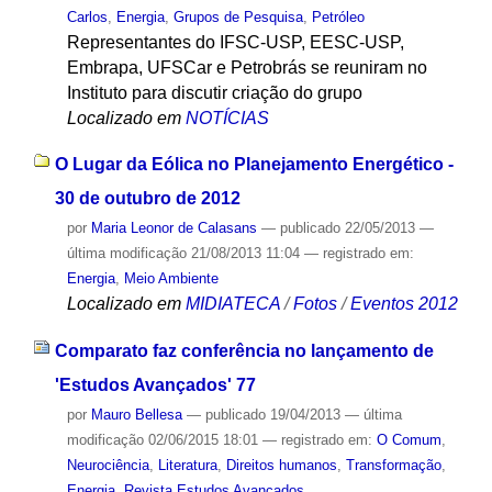
Carlos
,
Energia
,
Grupos de Pesquisa
,
Petróleo
Representantes do IFSC-USP, EESC-USP,
Embrapa, UFSCar e Petrobrás se reuniram no
Instituto para discutir criação do grupo
Localizado em
NOTÍCIAS
O Lugar da Eólica no Planejamento Energético -
30 de outubro de 2012
por
Maria Leonor de Calasans
—
publicado
22/05/2013
—
última modificação
21/08/2013 11:04
— registrado em:
Energia
,
Meio Ambiente
Localizado em
MIDIATECA
/
Fotos
/
Eventos 2012
Comparato faz conferência no lançamento de
'Estudos Avançados' 77
por
Mauro Bellesa
—
publicado
19/04/2013
—
última
modificação
02/06/2015 18:01
— registrado em:
O Comum
,
Neurociência
,
Literatura
,
Direitos humanos
,
Transformação
,
Energia
,
Revista Estudos Avançados