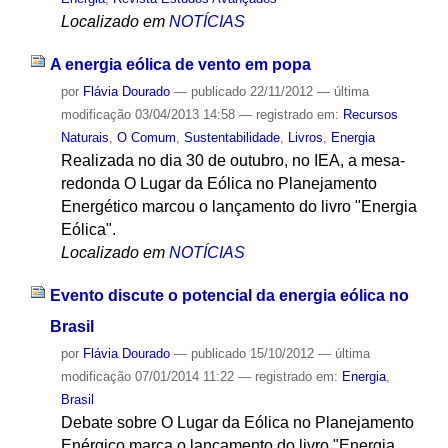
Localizado em
NOTÍCIAS
A energia eólica de vento em popa
por
Flávia Dourado
—
publicado
22/11/2012
—
última
modificação
03/04/2013 14:58
— registrado em:
Recursos
Naturais
,
O Comum
,
Sustentabilidade
,
Livros
,
Energia
Realizada no dia 30 de outubro, no IEA, a mesa-
redonda O Lugar da Eólica no Planejamento
Energético marcou o lançamento do livro "Energia
Eólica".
Localizado em
NOTÍCIAS
Evento discute o potencial da energia eólica no
Brasil
por
Flávia Dourado
—
publicado
15/10/2012
—
última
modificação
07/01/2014 11:22
— registrado em:
Energia
,
Brasil
Debate sobre O Lugar da Eólica no Planejamento
Enérgico marca o lançamento do livro "Energia