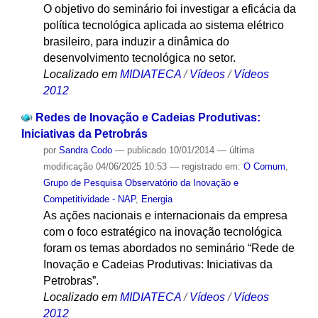
O objetivo do seminário foi investigar a eficácia da
política tecnológica aplicada ao sistema elétrico
brasileiro, para induzir a dinâmica do
desenvolvimento tecnológica no setor.
Localizado em
MIDIATECA
/
Vídeos
/
Vídeos
2012
Redes de Inovação e Cadeias Produtivas:
Iniciativas da Petrobrás
por
Sandra Codo
—
publicado
10/01/2014
—
última
modificação
04/06/2025 10:53
— registrado em:
O Comum
,
Grupo de Pesquisa Observatório da Inovação e
Competitividade - NAP
,
Energia
As ações nacionais e internacionais da empresa
com o foco estratégico na inovação tecnológica
foram os temas abordados no seminário “Rede de
Inovação e Cadeias Produtivas: Iniciativas da
Petrobras”.
Localizado em
MIDIATECA
/
Vídeos
/
Vídeos
2012