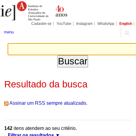
Ir
Ferramentas
Seções
para
Pessoais
o
conteúdo.
|
Cadastre-se
YouTube
Instagram
WhatsApp
English
Ir
para
menu
a
navegação
Resultado da busca
Assinar um RSS sempre atualizado.
142
itens atendem ao seu critério.
Filtrar os resultados