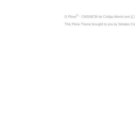
®
O
Plone
- CMS/WCM de Código Aberto
tem
©
2
This Plone Theme brought to you by
Simples Co