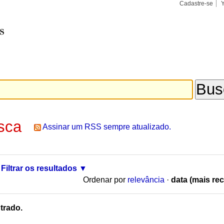
Cadastre-se
Busca
Busca
Avançad
sca
Assinar um RSS sempre atualizado.
Filtrar os resultados
Ordenar por
relevância
·
data (mais rec
trado.