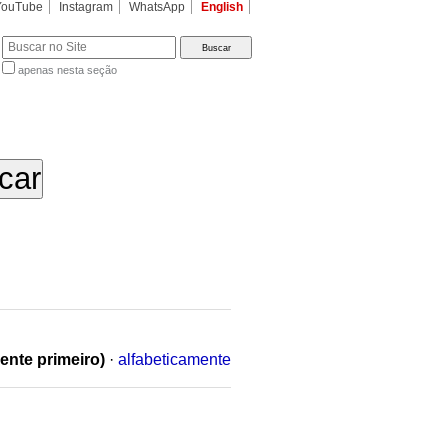
YouTube
Instagram
WhatsApp
English
apenas nesta seção
a…
ente primeiro)
·
alfabeticamente