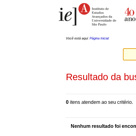
Ir
Ferramentas
para
Pessoais
o
conteúdo.
|
Ir
para
a
Você está aqui:
Página Inicial
navegação
Resultado da bu
0
itens atendem ao seu critério.
Nenhum resultado foi encon