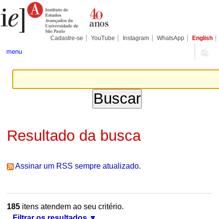
Ir
Ferramentas
Seções
para
Pessoais
o
conteúdo.
|
Cadastre-se
YouTube
Instagram
WhatsApp
English
Ir
para
menu
a
navegação
Resultado da busca
Assinar um RSS sempre atualizado.
185
itens atendem ao seu critério.
Filtrar os resultados