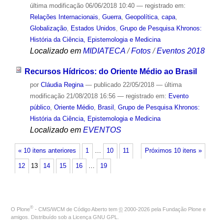
última modificação
06/06/2018 10:40
— registrado em:
Relações Internacionais
,
Guerra
,
Geopolítica
,
capa
,
Globalização
,
Estados Unidos
,
Grupo de Pesquisa Khronos:
História da Ciência, Epistemologia e Medicina
Localizado em
MIDIATECA
/
Fotos
/
Eventos 2018
Recursos Hídricos: do Oriente Médio ao Brasil
por
Cláudia Regina
—
publicado
22/05/2018
—
última
modificação
21/08/2018 16:56
— registrado em:
Evento
público
,
Oriente Médio
,
Brasil
,
Grupo de Pesquisa Khronos:
História da Ciência, Epistemologia e Medicina
Localizado em
EVENTOS
« 10 itens anteriores
1
…
10
11
Próximos 10 itens »
12
13
14
15
16
…
19
®
O
Plone
- CMS/WCM de Código Aberto
tem
©
2000-2026 pela
Fundação Plone
e
amigos. Distribuído sob a
Licença GNU GPL
.