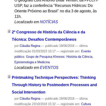
O geógrafo Luís Antonio Bittar Venturi, da FFLCH-
USP, faz a conferência "Recursos Hídricos: Do
Oriente Próximo ao Brasil" no dia 3 de agosto, às
11h.
Localizado em
NOTÍCIAS
2º Congresso de História da Ciência e da
Técnica: Desafios Contemporâneos
por
Cláudia Regina
—
publicado
19/06/2018
—
última
modificação
01/03/2023 10:17
— registrado em:
Evento
público
,
Grupo de Pesquisa Khronos: História da Ciência,
Epistemologia e Medicina
Localizado em
EVENTOS
Printmaking Technique Perspectives: Thinking
Through History to Postmodern Processes and
Social Intervention
por
Cláudia Regina
—
publicado
19/06/2018
—
última
modificação
23/10/2018 15:32
— registrado em:
Cultura