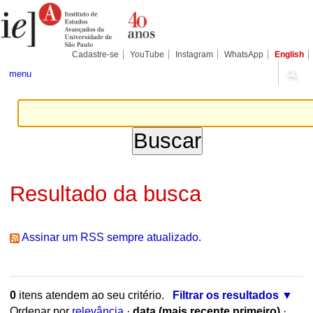
Ir
Ferramentas
para
Pessoais
o
conteúdo.
|
Cadastre-se
YouTube
Instagram
WhatsApp
English
Ir
para
menu
a
navegação
Resultado da busca
Assinar um RSS sempre atualizado.
0
itens atendem ao seu critério.
Filtrar os resultados
Ordenar por
relevância
·
data (mais recente primeiro)
·