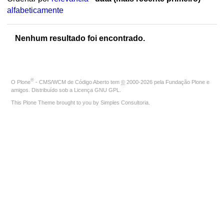
alfabeticamente
Nenhum resultado foi encontrado.
®
O
Plone
- CMS/WCM de Código Aberto
tem
©
2000-2026 pela
Fundação Plone
e
amigos. Distribuído sob a
Licença GNU GPL
.
This Plone Theme brought to you by
Simples Consultoria
.