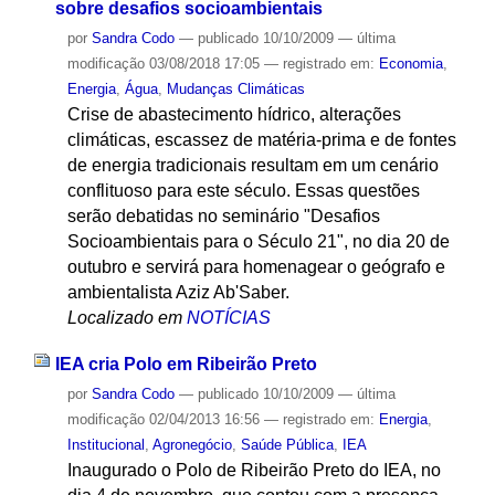
sobre desafios socioambientais
por
Sandra Codo
—
publicado
10/10/2009
—
última
modificação
03/08/2018 17:05
— registrado em:
Economia
,
Energia
,
Água
,
Mudanças Climáticas
Crise de abastecimento hídrico, alterações
climáticas, escassez de matéria-prima e de fontes
de energia tradicionais resultam em um cenário
conflituoso para este século. Essas questões
serão debatidas no seminário "Desafios
Socioambientais para o Século 21", no dia 20 de
outubro e servirá para homenagear o geógrafo e
ambientalista Aziz Ab'Saber.
Localizado em
NOTÍCIAS
IEA cria Polo em Ribeirão Preto
por
Sandra Codo
—
publicado
10/10/2009
—
última
modificação
02/04/2013 16:56
— registrado em:
Energia
,
Institucional
,
Agronegócio
,
Saúde Pública
,
IEA
Inaugurado o Polo de Ribeirão Preto do IEA, no