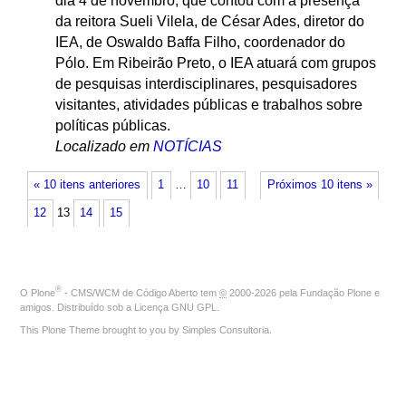
dia 4 de novembro, que contou com a presença
da reitora Sueli Vilela, de César Ades, diretor do
IEA, de Oswaldo Baffa Filho, coordenador do
Pólo. Em Ribeirão Preto, o IEA atuará com grupos
de pesquisas interdisciplinares, pesquisadores
visitantes, atividades públicas e trabalhos sobre
políticas públicas.
Localizado em
NOTÍCIAS
« 10 itens anteriores
1
…
10
11
Próximos 10 itens »
12
13
14
15
®
O
Plone
- CMS/WCM de Código Aberto
tem
©
2000-2026 pela
Fundação Plone
e
amigos. Distribuído sob a
Licença GNU GPL
.
This Plone Theme brought to you by
Simples Consultoria
.