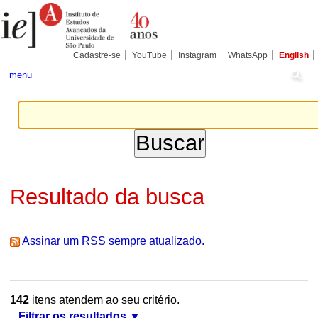
Ir
Ferramentas
Seções
para
Pessoais
o
conteúdo.
|
Cadastre-se
YouTube
Instagram
WhatsApp
English
Ir
para
menu
a
navegação
Resultado da busca
Assinar um RSS sempre atualizado.
142
itens atendem ao seu critério.
Filtrar os resultados