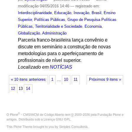
modificação
04/05/2016 14:46
— registrado em:
Interdisciplinaridade
,
Educação
,
Inovação
,
Brasil
,
Ensino
Superior
,
Políticas Públicas
,
Grupo de Pesquisa Políticas
Públicas, Territorialidade e Sociedade
,
Economia
,
Globalização
,
Administração
Parceria franco-brasileira lança convênio e
discute em seminário a construção de novas
metodologias para o aperfeiçoamento de
profissionais de nível superior.
Localizado em
NOTÍCIAS
« 10 itens anteriores
1
…
10
11
Próximos 9 itens »
12
13
14
®
O
Plone
- CMS/WCM de Código Aberto
tem
©
2000-2026 pela
Fundação Plone
e
amigos. Distribuído sob a
Licença GNU GPL
.
This Plone Theme brought to you by
Simples Consultoria
.