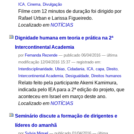
ICA
,
Cinema
,
Divulgação
Filme com 12 minutos de duração foi dirigido por
Rafael Urban e Larissa Figueiredo.
Localizado em
NOTÍCIAS
Dignidade humana em teoria e prática na 2ª
Intercontinental Academia
por
Fernanda Rezende
—
publicado
06/04/2016
—
última
modificação
12/04/2016 15:37
— registrado em:
Interdisciplinaridade
,
Ubias
,
Cidadania
,
ICA
,
capa
,
Direito
,
Intercontinental Academia
,
Desigualdade
,
Direitos humanos
Relato feito pela participante Akemi Kamimura,
indicada pelo IEA para a 2ª edição do projeto, que
aconteceu em Israel em março deste ano.
Localizado em
NOTÍCIAS
Seminário discute a formação de dirigentes e
líderes do amanhã
por
Sylvia Miguel
—
publicado
01/04/2016
—
última