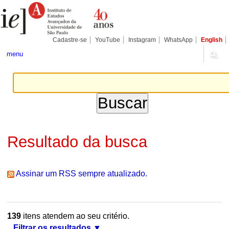
Ir
Ferramentas
Seções
para
Pessoais
o
conteúdo.
|
Cadastre-se
YouTube
Instagram
WhatsApp
English
Ir
para
menu
a
navegação
Resultado da busca
Assinar um RSS sempre atualizado.
139
itens atendem ao seu critério.
Filtrar os resultados