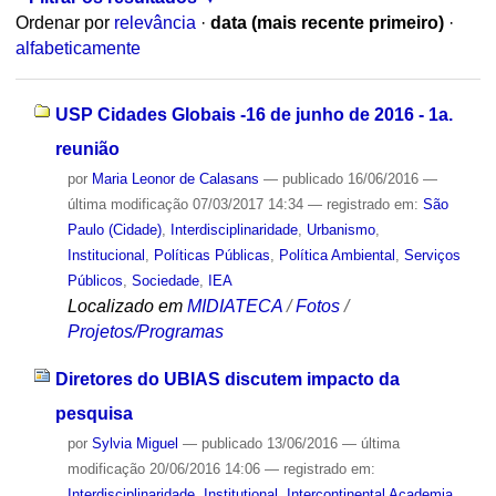
Ordenar por
relevância
·
data (mais recente primeiro)
·
alfabeticamente
USP Cidades Globais -16 de junho de 2016 - 1a.
reunião
por
Maria Leonor de Calasans
—
publicado
16/06/2016
—
última modificação
07/03/2017 14:34
— registrado em:
São
Paulo (Cidade)
,
Interdisciplinaridade
,
Urbanismo
,
Institucional
,
Políticas Públicas
,
Política Ambiental
,
Serviços
Públicos
,
Sociedade
,
IEA
Localizado em
MIDIATECA
/
Fotos
/
Projetos/Programas
Diretores do UBIAS discutem impacto da
pesquisa
por
Sylvia Miguel
—
publicado
13/06/2016
—
última
modificação
20/06/2016 14:06
— registrado em:
Interdisciplinaridade
,
Institutional
,
Intercontinental Academia
,