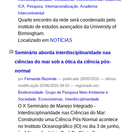
ICA
,
Pesquisa
,
Internacionalização
,
Academia
Intercontinental
Quarto encontro da rede será coordenado pelo
instituto de estudos avançados da University of
Birmingham.
Localizado em
NOTÍCIAS
Seminário aborda interdisciplinaridade nas
ciências do mar sob a ótica da ciência pós-
normal
por
Fernanda Rezende
—
publicado
20/05/2016
—
última
modificação
02/06/2016 09:53
— registrado em:
Biodiversidade
,
Grupo de Pesquisa Meio Ambiente e
Sociedade
,
Ecossistemas
,
Interdisciplinaridade
O X Seminário de Manejo Integrado -
Interdisciplinaridade nas Ciências do Mar:
Construindo uma Ciência Pós-Normal acontece
no Instituto Oceanográfico (IO) no dia 3 de junho,