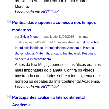
às 14h, no Auditório Prof. Dr. Plinio Soares
Moreira.
Localizado em
NOTÍCIAS
Pontualidade japonesa começou nos tempos
modernos
por
Sylvia Miguel
—
publicado
11/05/2016
—
última
modificação
12/05/2016 14:46
— registrado em:
Abstraction
,
Interdisciplinaridade
,
Intercontinental Academia
,
História
,
Biotecnologia
,
Matemática
,
capa
,
Institucional
,
Pesquisa
,
Academia Intercontinental
Antes da Era Meiji, japoneses e asiáticos eram os
mais impontuais do planeta. Confira os vídeos
mostrando curiosidades sobre o tempo, tema que
norteou os debates da Intercontinental Academia.
Localizado em
NOTÍCIAS
Participantes avaliam a Intercontinental
Academia