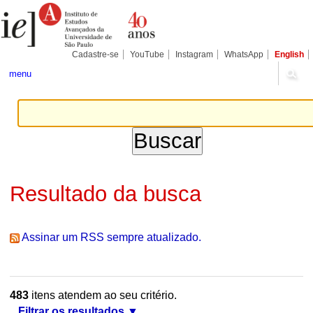
Ir
Ferramentas
Seções
para
Pessoais
o
conteúdo.
|
Cadastre-se
YouTube
Instagram
WhatsApp
English
Ir
para
menu
a
navegação
Resultado da busca
Assinar um RSS sempre atualizado.
483
itens atendem ao seu critério.
Filtrar os resultados