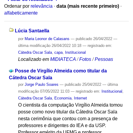
Ordenar por
relevância
·
data (mais recente primeiro)
·
alfabeticamente
Lúcia Santaella
por
Maria Leonor de Calasans
—
publicado
26/04/2022
—
última modificação
26/04/2022 10:18
— registrado em:
Cátedra Oscar Sala
,
capa
,
Institucional
Localizado em
MIDIATECA
/
Fotos
/
Pessoas
Posse de Virgílio Almeida como titular da
Cátedra Oscar Sala
por
Jorge Paulo Soares
—
publicado
25/04/2022
—
última
modificação
07/05/2022 11:03
— registrado em:
Institucional
,
Cátedra Oscar Sala
,
Economia
,
Internet
O cientista da computação Virgílio Almeida tomou
posse como novo titular da Cátedra Oscar Sala
nesta cerimônia que contou com a presença de
professores e dirigentes do IEA e da USP.
Professor emérito da UFMG e professor