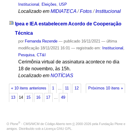
Institucional
,
Eleições
,
USP
Localizado em
MIDIATECA
/
Fotos
/
Institucional
Ipea e IEA estabelecem Acordo de Cooperação
Técnica
por
Fernanda Rezende
—
publicado
16/11/2021
—
última
modificação
18/11/2021 16:01
— registrado em:
Institucional
,
Pesquisa
,
CT&I
Cerimônia virtual de assinatura acontece no dia
18 de novembro, às 15h.
Localizado em
NOTÍCIAS
« 10 itens anteriores
1
…
11
12
Próximos 10 itens »
13
14
15
16
17
…
49
®
O
Plone
- CMS/WCM de Código Aberto
tem
©
2000-2026 pela
Fundação Plone
e
amigos. Distribuído sob a
Licença GNU GPL
.