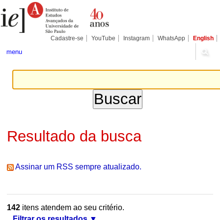
Ir
Ferramentas
Seções
para
Pessoais
o
conteúdo.
|
Cadastre-se
YouTube
Instagram
WhatsApp
English
Ir
para
menu
a
navegação
Resultado da busca
Assinar um RSS sempre atualizado.
142
itens atendem ao seu critério.
Filtrar os resultados