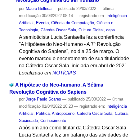
revolução cognitiva do ser humano
por
Mauro Bellesa
—
publicado
29/03/2022
—
última
modificação
30/03/2022 08:14
— registrado em:
Inteligência
Artificial
,
Evento
,
Ciência da Computação
,
Ciência e
Tecnologia
,
Cátedra Oscar Sala
,
Cultura Digital
,
capa
A semioticista Lucia Santaella fez a conferência
"A Hipótese do Neo-Humano - A 7ª Revolução
Cognitiva do Sapiens", no dia 25 de março. O
evento marcou o encerramento de sua titularidade
na Cátedra Oscar Sala, iniciada em abril de 2021.
Localizado em
NOTÍCIAS
A Hipótese do Neo-humano. A Sétima
Revolução Cognitiva do Sapiens
por
Jorge Paulo Soares
—
publicado
25/03/2022
—
última
modificação
01/04/2022 10:23
— registrado em:
Inteligência
Artificial
,
Política
,
Antropoceno
,
Cátedra Oscar Sala
,
Cultura
,
Sociedade
,
Conhecimento
Após um ano como titular da Cátedra Oscar Sala,
Lucia Santaella fez um balanço das atividades de