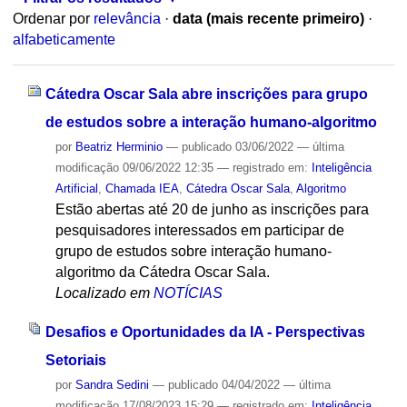
Ordenar por
relevância
·
data (mais recente primeiro)
·
alfabeticamente
Cátedra Oscar Sala abre inscrições para grupo
de estudos sobre a interação humano-algoritmo
por
Beatriz Herminio
—
publicado
03/06/2022
—
última
modificação
09/06/2022 12:35
— registrado em:
Inteligência
Artificial
,
Chamada IEA
,
Cátedra Oscar Sala
,
Algoritmo
Estão abertas até 20 de junho as inscrições para
pesquisadores interessados em participar de
grupo de estudos sobre interação humano-
algoritmo da Cátedra Oscar Sala.
Localizado em
NOTÍCIAS
Desafios e Oportunidades da IA - Perspectivas
Setoriais
por
Sandra Sedini
—
publicado
04/04/2022
—
última
modificação
17/08/2023 15:29
— registrado em:
Inteligência