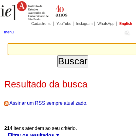
Ir
Ferramentas
Seções
para
Pessoais
o
conteúdo.
|
Cadastre-se
YouTube
Instagram
WhatsApp
English
Ir
para
menu
a
navegação
Resultado da busca
Assinar um RSS sempre atualizado.
214
itens atendem ao seu critério.
Filtrar os resultados