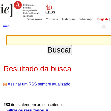
Ir
Ferramentas
Seções
para
Pessoais
o
conteúdo.
|
Cadastre-se
YouTube
Instagram
WhatsApp
English
Ir
para
menu
a
navegação
Resultado da busca
Assinar um RSS sempre atualizado.
283
itens atendem ao seu critério.
Filtrar os resultados